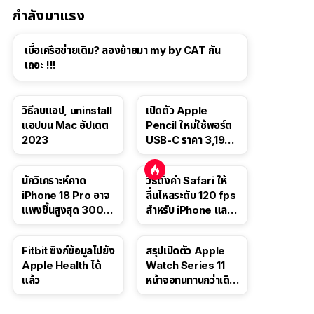
กำลังมาแรง
เบื่อเครือข่ายเดิม? ลองย้ายมา my by CAT กัน
เถอะ !!!
วิธีลบแอป, uninstall
เปิดตัว Apple
แอปบน Mac อัปเดต
Pencil ใหม่ใช้พอร์ต
2023
USB-C ราคา 3,190
บาท ขาย พ.ย. 2023
นี้
นักวิเคราะห์คาด
วิธีตั้งค่า Safari ให้
iPhone 18 Pro อาจ
ลื่นไหลระดับ 120 fps
แพงขึ้นสูงสุด 300
สำหรับ iPhone และ
ดอลลาร์ เริ่มต้นแตะ
iPad
1,399 ดอลลาร์
Fitbit ซิงก์ข้อมูลไปยัง
สรุปเปิดตัว Apple
Apple Health ได้
Watch Series 11
แล้ว
หน้าจอทนทานกว่าเดิม
2 เท่า เน้นฟีเจอร์
สุขภาพ