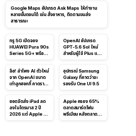
Google Maps อัปเกรด Ask Maps ให้ทำงาน
หลายขั้นตอนได้ เช่น สั่งอาหาร, ติดตามขนส่ง
สาธารณะ
ทรู 5G เปิดจอง
OpenAI อัปเกรด
HUAWEI Pura 90s
GPT-5.6 Sol ใหม่
Series 5G+ พร้อม
สำหรับผู้ใช้ Plus และ
ส่วนลดสูงสุด 19,400
Pro และขยาย GPT-
บาท
5.6 Luna ให้ผู้ใช้ฟรี
ลือ! ลำโพง AI ตัวใหม่
อุปกรณ์ Samsung
จาก OpenAI ขนาด
Galaxy ที่คาดว่าจะ
เท่าลูกฮอกกี้ คาดราคา
รองรับ One UI 9.5
เริ่มราว 10,000 บาท
ยอดจัดส่ง iPad ลด
Apple ครอง 65%
ลงในไตรมาส 2 ปี
ตลาดสมาร์ตโฟน
2026 แต่ Apple ยัง
พรีเมียม หลังตลาดทำ
ครองผู้นำตลาด
สถิติสูงสุดใหม่
แท็บเล็ต