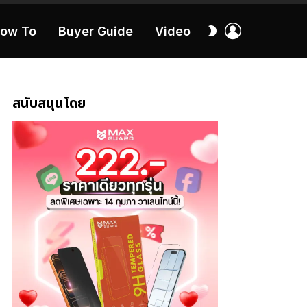
เข้า
สลับ
ow To
Buyer Guide
Video
สู่
ผิว
ระบบ
40:16
สนับสนุนโดย