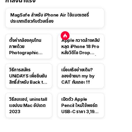
กำลังมาแรง
MagSafe สำหรับ iPhone Air ใช้แบตเตอรี่
ประเภทเดียวกับตัวเครื่อง
ตั้งค่ากล้องคุมโทน
Apple กวาดล้างคลิป
ภาพด้วย
หลุด iPhone 18 Pro
Photographic
หลังวิดีโอ Drop
Style ใน iPhone 16,
Test ปลิวหายจากสื่อ
iPhone 16 Pro
โซเชียล
วิธีการสมัคร
เบื่อเครือข่ายเดิม?
UNiDAYS เพื่อยืนยัน
ลองย้ายมา my by
สิทธิ์สำหรับ Back to
CAT กันเถอะ !!!
School 2565
วิธีลบแอป, uninstall
เปิดตัว Apple
แอปบน Mac อัปเดต
Pencil ใหม่ใช้พอร์ต
2023
USB-C ราคา 3,190
บาท ขาย พ.ย. 2023
นี้