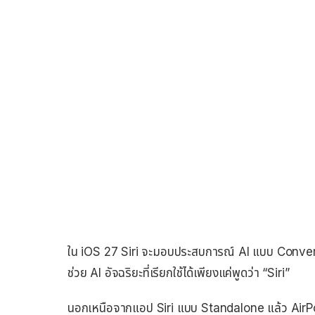
ใน iOS 27 Siri จะมอบประสบการณ์ AI แบบ Conversati
ช่วย AI อัจฉริยะที่เรียกใช้ได้เพียงแค่พูดว่า “Siri”
นอกเหนือจากแอป Siri แบบ Standalone แล้ว AirPods ท