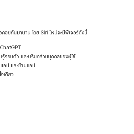
รอคอยกันมานาน โดย Siri ใหม่จะมีฟีเจอร์ดังนี้
ย ChatGPT
มรู้รอบตัว และบริบทส่วนบุคคลของผู้ใช้
นแอป และข้ามแอป
งเดียว