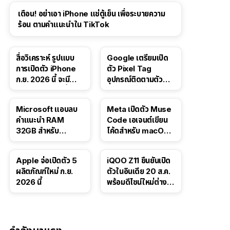
เตือน! อย่าเอา iPhone แช่ตู้เย็น เพื่อระบายความ
ร้อน ตามคำแนะนำใน TikTok
สื่อวิเคราะห์ รูปแบบ
Google เตรียมเปิด
การเปิดตัว iPhone
ตัว Pixel Tag
ก.ย. 2026 นี้ จะมี
อุปกรณ์ติดตามตัว
“ชีวิตชีวา” มากขึ้น
ราคาเดียวกับ AirTag
Microsoft แอบลบ
Meta เปิดตัว Muse
คำแนะนำ RAM
Code เอเจนต์เขียน
32GB สำหรับ
โค้ดสำหรับ macOS
Windows 11 ออก
และ Linux
จากเว็บตัวเอง
Apple จ่อเปิดตัว 5
iQOO Z11 ยืนยันเปิด
ผลิตภัณฑ์ใหม่ ก.ย.
ตัวในอินเดีย 20 ส.ค.
2026 นี้
พร้อมดีไซน์ใหม่ต่าง
จากรุ่นจีน