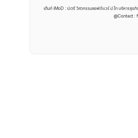
เต้นท์ iMoD : ป.ตรี วิศวกรรมซอฟต์แวร์ ป.โท บริหารธ
@Contact : 