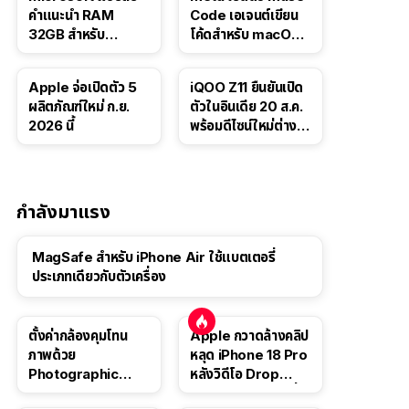
คำแนะนำ RAM
Code เอเจนต์เขียน
32GB สำหรับ
โค้ดสำหรับ macOS
Windows 11 ออก
และ Linux
จากเว็บตัวเอง
Apple จ่อเปิดตัว 5
iQOO Z11 ยืนยันเปิด
ผลิตภัณฑ์ใหม่ ก.ย.
ตัวในอินเดีย 20 ส.ค.
2026 นี้
พร้อมดีไซน์ใหม่ต่าง
จากรุ่นจีน
กำลังมาแรง
MagSafe สำหรับ iPhone Air ใช้แบตเตอรี่
ประเภทเดียวกับตัวเครื่อง
ตั้งค่ากล้องคุมโทน
Apple กวาดล้างคลิป
ภาพด้วย
หลุด iPhone 18 Pro
Photographic
หลังวิดีโอ Drop
Style ใน iPhone 16,
Test ปลิวหายจากสื่อ