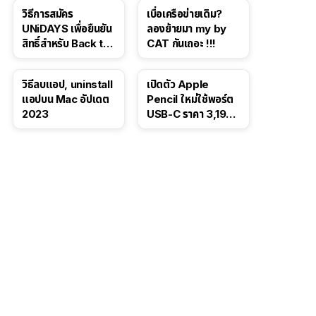
iPhone 16 Pro
โซเชียล
วิธีการสมัคร
เบื่อเครือข่ายเดิม?
UNiDAYS เพื่อยืนยัน
ลองย้ายมา my by
สิทธิ์สำหรับ Back to
CAT กันเถอะ !!!
School 2565
วิธีลบแอป, uninstall
เปิดตัว Apple
แอปบน Mac อัปเดต
Pencil ใหม่ใช้พอร์ต
2023
USB-C ราคา 3,190
บาท ขาย พ.ย. 2023
นี้