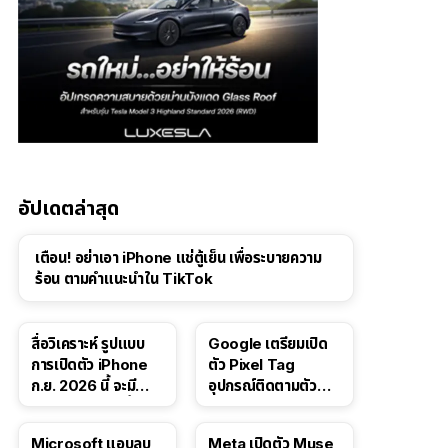
อัปเดตล่าสุด
เตือน! อย่าเอา iPhone แช่ตู้เย็น เพื่อระบายความ
ร้อน ตามคำแนะนำใน TikTok
สื่อวิเคราะห์ รูปแบบ
Google เตรียมเปิด
การเปิดตัว iPhone
ตัว Pixel Tag
ก.ย. 2026 นี้ จะมี
อุปกรณ์ติดตามตัว
“ชีวิตชีวา” มากขึ้น
ราคาเดียวกับ AirTag
Microsoft แอบลบ
Meta เปิดตัว Muse