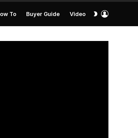
เข้า
สลับ
ow To
Buyer Guide
Video
สู่
ผิว
ระบบ
40:16