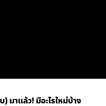
) มาแล้ว! มีอะไรใหม่บ้าง