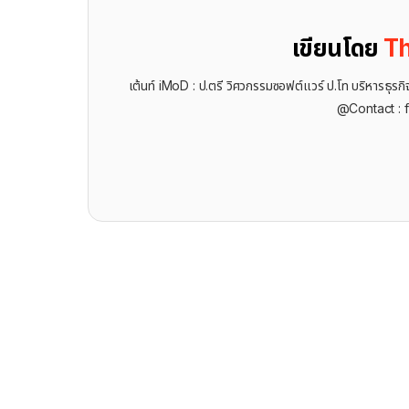
เขียนโดย
Th
เต้นท์ iMoD : ป.ตรี วิศวกรรมซอฟต์แวร์ ป.โท บริหารธ
@Contact : 