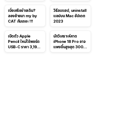
Test ปลิวหายจากสื่อ
School 2565
โซเชียล
เบื่อเครือข่ายเดิม?
วิธีลบแอป, uninstall
ลองย้ายมา my by
แอปบน Mac อัปเดต
CAT กันเถอะ !!!
2023
เปิดตัว Apple
นักวิเคราะห์คาด
Pencil ใหม่ใช้พอร์ต
iPhone 18 Pro อาจ
USB-C ราคา 3,190
แพงขึ้นสูงสุด 300
บาท ขาย พ.ย. 2023
ดอลลาร์ เริ่มต้นแตะ
นี้
1,399 ดอลลาร์