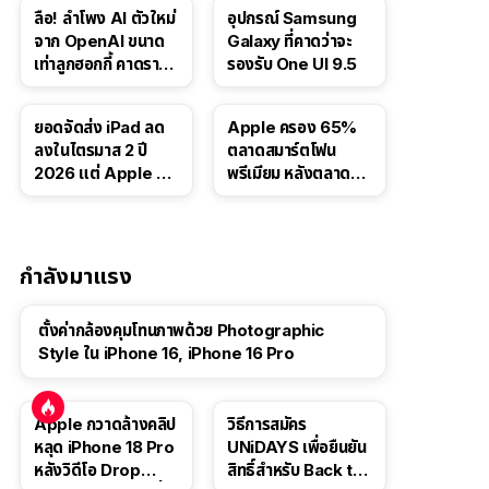
บาท
5.6 Luna ให้ผู้ใช้ฟรี
ลือ! ลำโพง AI ตัวใหม่
อุปกรณ์ Samsung
จาก OpenAI ขนาด
Galaxy ที่คาดว่าจะ
เท่าลูกฮอกกี้ คาดราคา
รองรับ One UI 9.5
เริ่มราว 10,000 บาท
ยอดจัดส่ง iPad ลด
Apple ครอง 65%
ลงในไตรมาส 2 ปี
ตลาดสมาร์ตโฟน
2026 แต่ Apple ยัง
พรีเมียม หลังตลาดทำ
ครองผู้นำตลาด
สถิติสูงสุดใหม่
แท็บเล็ต
กำลังมาแรง
ตั้งค่ากล้องคุมโทนภาพด้วย Photographic
Style ใน iPhone 16, iPhone 16 Pro
Apple กวาดล้างคลิป
วิธีการสมัคร
หลุด iPhone 18 Pro
UNiDAYS เพื่อยืนยัน
หลังวิดีโอ Drop
สิทธิ์สำหรับ Back to