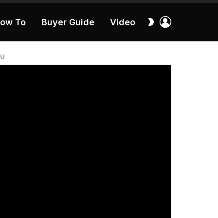
เข้า
สลับ
ow To
Buyer Guide
Video
สู่
ผิว
ระบบ
40:16
้น