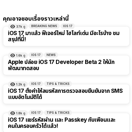
คุณอาจชอบเรื่องราวเหล่านี้
BREAKING NEWS
IOS 17
37k
ดู
iOS 17 มาแล้ว ฟีเจอร์ใหม่ ไฮไลท์เด่น มีอะไรบ้าง ชม
สรุปที่นี่!
IOS 17
NEWS
1.6k
ดู
Apple ปล่อย iOS 17 Developer Beta 2 ให้นัก
พัฒนาทดสอบ
IOS 17
TIPS & TRICKS
1.2k
ดู
iOS 17 ตั้งค่าให้ลบรหัสการตรวจสอบยืนยันจาก SMS
แบบอัตโนมัติได้
IOS 17
TIPS & TRICKS
1.8k
ดู
iOS 17 แชร์รหัสผ่าน และ Passkey กับเพื่อนและ
คนในครอบครัวได้แล้ว!