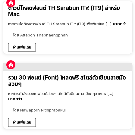
ดาวน์โหลดฟอนต์ TH Sarabun IT๙ (IT9) สำหรับ
Mac
มากกว่า
หากท่านใดต้องการฟอนต์ TH Sarabun IT๙ (IT9) เพื่อพิมพ์แล […]
โดย
Attapon Thaphaengphan
อ่านเพิ่มเติม
รวม 30 ฟอนต์ (Font) โหลดฟรี สไตล์ตัวเขียนลายมือ
สวยๆ
หากใครกำลังมองหาฟอนต์สวยๆ สไตล์ตัวเขียนภาษาอังกฤษ เหมาะ […]
มากกว่า
โดย
Nawaporn Nithiprapakul
อ่านเพิ่มเติม