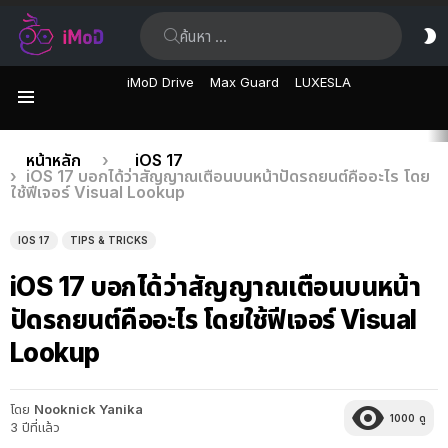
ค้นหา:
ส
ผิ
iMoD Drive
Max Guard
LUXESLA
เมนู
เรื่อง
คุณอยู่ที่นี่:
หน้าหลัก
iOS 17
iOS 17 บอกได้ว่าสัญญาณเตือนบนหน้าปัดรถยนต์คืออะไร โดย
ล่าสุด
ใช้ฟีเจอร์ Visual Lookup
IOS 17
TIPS & TRICKS
iOS 17 บอกได้ว่าสัญญาณเตือนบนหน้า
ปัดรถยนต์คืออะไร โดยใช้ฟีเจอร์ Visual
Lookup
โดย
Nooknick Yanika
1000
ดู
3 ปีที่แล้ว