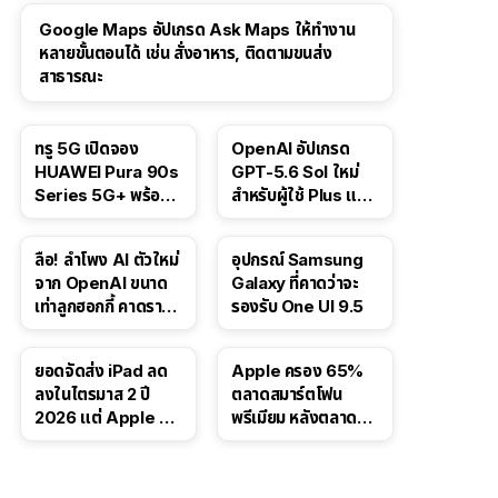
Google Maps อัปเกรด Ask Maps ให้ทำงาน
หลายขั้นตอนได้ เช่น สั่งอาหาร, ติดตามขนส่ง
สาธารณะ
ทรู 5G เปิดจอง
OpenAI อัปเกรด
HUAWEI Pura 90s
GPT-5.6 Sol ใหม่
Series 5G+ พร้อม
สำหรับผู้ใช้ Plus และ
ส่วนลดสูงสุด 19,400
Pro และขยาย GPT-
บาท
5.6 Luna ให้ผู้ใช้ฟรี
ลือ! ลำโพง AI ตัวใหม่
อุปกรณ์ Samsung
จาก OpenAI ขนาด
Galaxy ที่คาดว่าจะ
เท่าลูกฮอกกี้ คาดราคา
รองรับ One UI 9.5
เริ่มราว 10,000 บาท
ยอดจัดส่ง iPad ลด
Apple ครอง 65%
ลงในไตรมาส 2 ปี
ตลาดสมาร์ตโฟน
2026 แต่ Apple ยัง
พรีเมียม หลังตลาดทำ
ครองผู้นำตลาด
สถิติสูงสุดใหม่
แท็บเล็ต