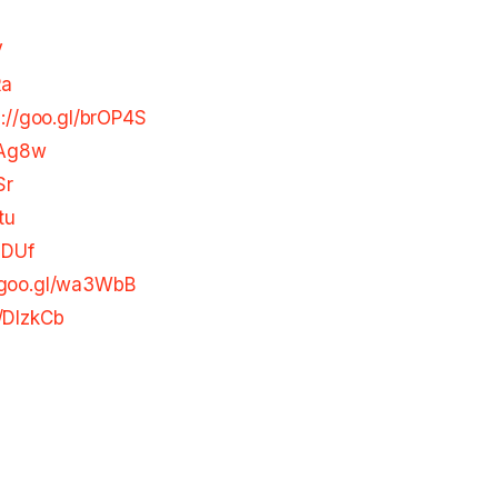
V
Ra
s://goo.gl/brOP4S
6Ag8w
Sr
tu
7DUf
//goo.gl/wa3WbB
l/DlzkCb