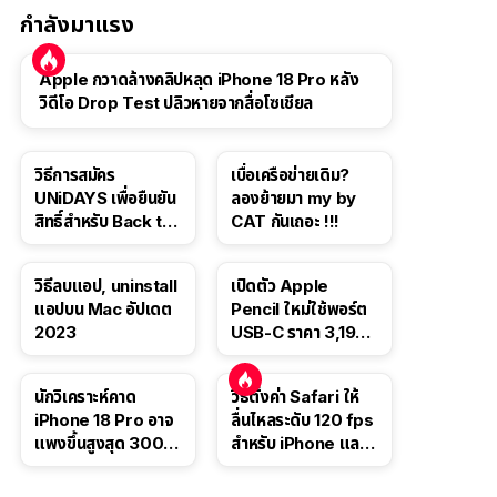
กำลังมาแรง
Apple กวาดล้างคลิปหลุด iPhone 18 Pro หลัง
วิดีโอ Drop Test ปลิวหายจากสื่อโซเชียล
วิธีการสมัคร
เบื่อเครือข่ายเดิม?
UNiDAYS เพื่อยืนยัน
ลองย้ายมา my by
สิทธิ์สำหรับ Back to
CAT กันเถอะ !!!
School 2565
วิธีลบแอป, uninstall
เปิดตัว Apple
แอปบน Mac อัปเดต
Pencil ใหม่ใช้พอร์ต
2023
USB-C ราคา 3,190
บาท ขาย พ.ย. 2023
นี้
นักวิเคราะห์คาด
วิธีตั้งค่า Safari ให้
iPhone 18 Pro อาจ
ลื่นไหลระดับ 120 fps
แพงขึ้นสูงสุด 300
สำหรับ iPhone และ
ดอลลาร์ เริ่มต้นแตะ
iPad
1,399 ดอลลาร์