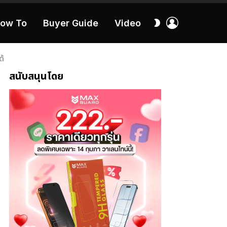
เข้า
สลับ
ow To
Buyer Guide
Video
สู่
ผิว
ระบบ
40:16
ด้
สนับสนุนโดย