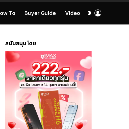
เข้า
สลับ
ow To
Buyer Guide
Video
สู่
ผิว
ระบบ
40:16
สนับสนุนโดย