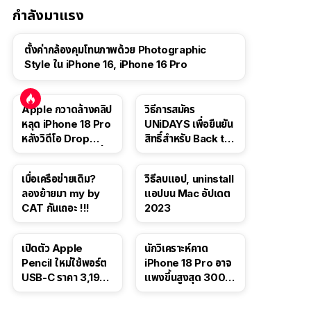
กำลังมาแรง
ตั้งค่ากล้องคุมโทนภาพด้วย Photographic
Style ใน iPhone 16, iPhone 16 Pro
Apple กวาดล้างคลิป
วิธีการสมัคร
หลุด iPhone 18 Pro
UNiDAYS เพื่อยืนยัน
หลังวิดีโอ Drop
สิทธิ์สำหรับ Back to
Test ปลิวหายจากสื่อ
School 2565
โซเชียล
เบื่อเครือข่ายเดิม?
วิธีลบแอป, uninstall
ลองย้ายมา my by
แอปบน Mac อัปเดต
CAT กันเถอะ !!!
2023
เปิดตัว Apple
นักวิเคราะห์คาด
Pencil ใหม่ใช้พอร์ต
iPhone 18 Pro อาจ
USB-C ราคา 3,190
แพงขึ้นสูงสุด 300
บาท ขาย พ.ย. 2023
ดอลลาร์ เริ่มต้นแตะ
นี้
1,399 ดอลลาร์