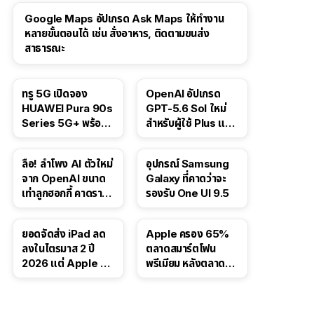
Google Maps อัปเกรด Ask Maps ให้ทำงาน
หลายขั้นตอนได้ เช่น สั่งอาหาร, ติดตามขนส่ง
สาธารณะ
ทรู 5G เปิดจอง
OpenAI อัปเกรด
HUAWEI Pura 90s
GPT-5.6 Sol ใหม่
Series 5G+ พร้อม
สำหรับผู้ใช้ Plus และ
ส่วนลดสูงสุด 19,400
Pro และขยาย GPT-
บาท
5.6 Luna ให้ผู้ใช้ฟรี
ลือ! ลำโพง AI ตัวใหม่
อุปกรณ์ Samsung
จาก OpenAI ขนาด
Galaxy ที่คาดว่าจะ
เท่าลูกฮอกกี้ คาดราคา
รองรับ One UI 9.5
เริ่มราว 10,000 บาท
ยอดจัดส่ง iPad ลด
Apple ครอง 65%
ลงในไตรมาส 2 ปี
ตลาดสมาร์ตโฟน
2026 แต่ Apple ยัง
พรีเมียม หลังตลาดทำ
ครองผู้นำตลาด
สถิติสูงสุดใหม่
แท็บเล็ต