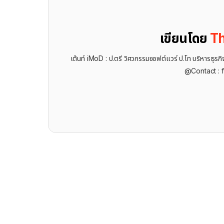
เขียนโดย
Th
เต้นท์ iMoD : ป.ตรี วิศวกรรมซอฟต์แวร์ ป.โท บริหารธ
@Contact : 