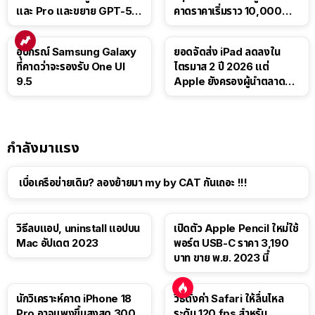
และ Pro และขยาย GPT-5.6
คาดราคาเริ่มราว 10,000
Luna ให้ผู้ใช้ฟรี
บาท
อุปกรณ์ Samsung Galaxy
ยอดจัดส่ง iPad ลดลงใน
ที่คาดว่าจะรองรับ One UI
ไตรมาส 2 ปี 2026 แต่
9.5
Apple ยังครองผู้นำตลาด
แท็บเล็ต
กำลังมาแรง
เบื่อเครือข่ายเดิม? ลองย้ายมา my by CAT กันเถอะ !!!
วิธีลบแอป, uninstall แอปบน
เปิดตัว Apple Pencil ใหม่ใช้
Mac อัปเดต 2023
พอร์ต USB-C ราคา 3,190
บาท ขาย พ.ย. 2023 นี้
นักวิเคราะห์คาด iPhone 18
วิธีตั้งค่า Safari ให้ลื่นไหล
Pro อาจแพงขึ้นสูงสุด 300
ระดับ 120 fps สำหรับ