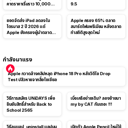
คาดราคาเริ่มราว 10,000
9.5
บาท
ยอดจัดส่ง iPad ลดลงใน
Apple ครอง 65% ตลาด
ไตรมาส 2 ปี 2026 แต่
สมาร์ตโฟนพรีเมียม หลังตลาด
Apple ยังครองผู้นำตลาด
ทำสถิติสูงสุดใหม่
แท็บเล็ต
กำลังมาแรง
Apple กวาดล้างคลิปหลุด iPhone 18 Pro หลังวิดีโอ Drop
Test ปลิวหายจากสื่อโซเชียล
วิธีการสมัคร UNiDAYS เพื่อ
เบื่อเครือข่ายเดิม? ลองย้ายมา
ยืนยันสิทธิ์สำหรับ Back to
my by CAT กันเถอะ !!!
School 2565
วิธีลบแอป, uninstall แอปบน
เปิดตัว Apple Pencil ใหม่ใช้