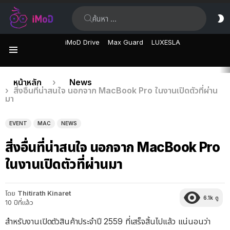
ค้นหา:
ส
ผิ
iMoD Drive
Max Guard
LUXESLA
เมนู
เรื่อง
คุณอยู่ที่นี่:
หน้าหลัก
News
สิ่งอื่นที่น่าสนใจ นอกจาก MacBook Pro ในงานเปิดตัวที่ผ่าน
ล่าสุด
มา
EVENT
MAC
NEWS
สิ่งอื่นที่น่าสนใจ นอกจาก MacBook Pro
ในงานเปิดตัวที่ผ่านมา
โดย
Thitirath Kinaret
6.1k
ดู
10 ปีที่แล้ว
สำหรับงานเปิดตัวสินค้าประจำปี 2559 ที่เสร็จสิ้นไปแล้ว แน่นอนว่า