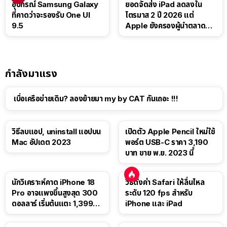
อุปกรณ์ Samsung Galaxy
ยอดจัดส่ง iPad ลดลงใน
ที่คาดว่าจะรองรับ One UI
ไตรมาส 2 ปี 2026 แต่
9.5
Apple ยังครองผู้นำตลาด
แท็บเล็ต
กำลังมาแรง
เบื่อเครือข่ายเดิม? ลองย้ายมา my by CAT กันเถอะ !!!
วิธีลบแอป, uninstall แอปบน
เปิดตัว Apple Pencil ใหม่ใช้
Mac อัปเดต 2023
พอร์ต USB-C ราคา 3,190
บาท ขาย พ.ย. 2023 นี้
นักวิเคราะห์คาด iPhone 18
วิธีตั้งค่า Safari ให้ลื่นไหล
Pro อาจแพงขึ้นสูงสุด 300
ระดับ 120 fps สำหรับ
ดอลลาร์ เริ่มต้นแตะ 1,399
iPhone และ iPad
ดอลลาร์