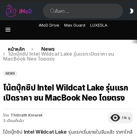
ค้นหา:
ส
ผิ
iMoD Drive
Max Guard
LUXESLA
เมนู
เรื่อง
คุณอยู่ที่นี่:
หน้าหลัก
News
โน้ตบุ๊กชิป Intel Wildcat Lake รุ่นแรก เปิดราคา ชน
ล่าสุด
MacBook Neo โดยตรง
NEWS
โน้ตบุ๊กชิป Intel Wildcat Lake รุ่นแรก
เปิดราคา ชน MacBook Neo โดยตรง
โดย
Thitirath Kinaret
1.1k
ดู
3 เดือนที่แล้ว
โน้ตบุ๊กชิป
Intel Wildcat Lake
รุ่นแรกเริ่มขายในจีนแล้ว ราคาใกล้