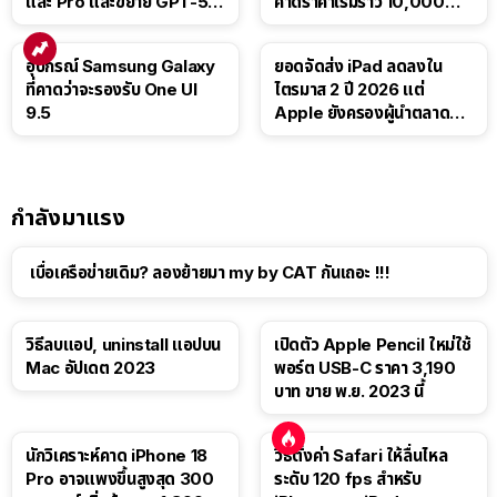
และ Pro และขยาย GPT-5.6
คาดราคาเริ่มราว 10,000
Luna ให้ผู้ใช้ฟรี
บาท
อุปกรณ์ Samsung Galaxy
ยอดจัดส่ง iPad ลดลงใน
ที่คาดว่าจะรองรับ One UI
ไตรมาส 2 ปี 2026 แต่
9.5
Apple ยังครองผู้นำตลาด
แท็บเล็ต
กำลังมาแรง
เบื่อเครือข่ายเดิม? ลองย้ายมา my by CAT กันเถอะ !!!
วิธีลบแอป, uninstall แอปบน
เปิดตัว Apple Pencil ใหม่ใช้
Mac อัปเดต 2023
พอร์ต USB-C ราคา 3,190
บาท ขาย พ.ย. 2023 นี้
นักวิเคราะห์คาด iPhone 18
วิธีตั้งค่า Safari ให้ลื่นไหล
Pro อาจแพงขึ้นสูงสุด 300
ระดับ 120 fps สำหรับ