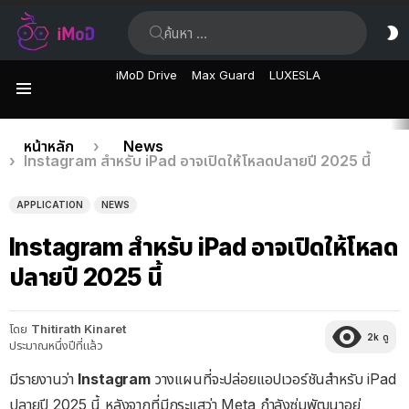
ค้นหา:
ส
ผิ
iMoD Drive
Max Guard
LUXESLA
เมนู
เรื่อง
คุณอยู่ที่นี่:
หน้าหลัก
News
Instagram สำหรับ iPad อาจเปิดให้โหลดปลายปี 2025 นี้
ล่าสุด
APPLICATION
NEWS
Instagram สำหรับ iPad อาจเปิดให้โหลด
ปลายปี 2025 นี้
โดย
Thitirath Kinaret
2k
ดู
ประมาณหนึ่งปีที่แล้ว
มีรายงานว่า
Instagram
วางแผนที่จะปล่อยแอปเวอร์ชันสำหรับ iPad
ปลายปี 2025 นี้ หลังจากที่มีกระแสว่า Meta กำลังซุ่มพัฒนาอยู่