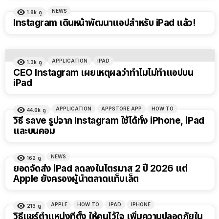
NEWS
1.8k
ดู
Instagram เดินหน้าพัฒนาแอปสำหรับ iPad แล้ว!
APPLICATION
IPAD
1.3k
ดู
CEO Instagram เผยเหตุผลว่าทำไมไม่ทำแอปบน
iPad
APPLICATION
APPSTORE APP
HOW TO
44.6k
ดู
วิธี save รูปจาก Instagram ใช้ได้ทั้ง iPhone, iPad
และบนคอม
NEWS
162
ดู
ยอดจัดส่ง iPad ลดลงในไตรมาส 2 ปี 2026 แต่
Apple ยังครองผู้นำตลาดแท็บเล็ต
APPLE
HOW TO
IPAD
IPHONE
213
ดู
วิธีแชร์ตำแหน่งที่ตั้ง ให้คนไว้ใจ เพิ่มความปลอดภัยใน