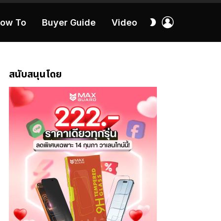
เข้า
สลับ
ow To
Buyer Guide
Video
สู่
ผิว
ระบบ
40:16
สนับสนุนโดย