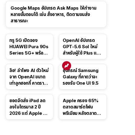
Google Maps อัปเกรด Ask Maps ให้ทำงาน
หลายขั้นตอนได้ เช่น สั่งอาหาร, ติดตามขนส่ง
สาธารณะ
ทรู 5G เปิดจอง
OpenAI อัปเกรด
HUAWEI Pura 90s
GPT-5.6 Sol ใหม่
Series 5G+ พร้อม
สำหรับผู้ใช้ Plus และ
ส่วนลดสูงสุด 19,400
Pro และขยาย GPT-
บาท
5.6 Luna ให้ผู้ใช้ฟรี
ลือ! ลำโพง AI ตัวใหม่
อุปกรณ์ Samsung
จาก OpenAI ขนาด
Galaxy ที่คาดว่าจะ
เท่าลูกฮอกกี้ คาดราคา
รองรับ One UI 9.5
เริ่มราว 10,000 บาท
ยอดจัดส่ง iPad ลด
Apple ครอง 65%
ลงในไตรมาส 2 ปี
ตลาดสมาร์ตโฟน
2026 แต่ Apple ยัง
พรีเมียม หลังตลาดทำ
ครองผู้นำตลาด
สถิติสูงสุดใหม่
แท็บเล็ต