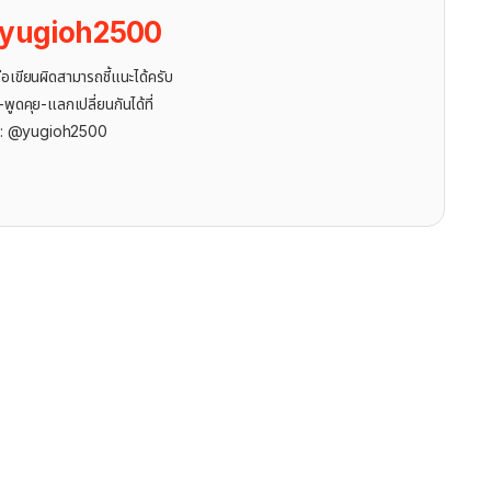
yugioh2500
ขียนผิดสามารถชี้แนะได้ครับ
ูดคุย-แลกเปลี่ยนกันได้ที่
r: @yugioh2500