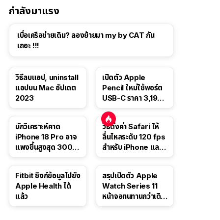
กำลังมาแรง
เบื่อเครือข่ายเดิม? ลองย้ายมา my by CAT กัน
เถอะ !!!
วิธีลบแอป, uninstall
เปิดตัว Apple
แอปบน Mac อัปเดต
Pencil ใหม่ใช้พอร์ต
2023
USB-C ราคา 3,190
บาท ขาย พ.ย. 2023
นี้
นักวิเคราะห์คาด
วิธีตั้งค่า Safari ให้
iPhone 18 Pro อาจ
ลื่นไหลระดับ 120 fps
แพงขึ้นสูงสุด 300
สำหรับ iPhone และ
ดอลลาร์ เริ่มต้นแตะ
iPad
1,399 ดอลลาร์
Fitbit ซิงก์ข้อมูลไปยัง
สรุปเปิดตัว Apple
Apple Health ได้
Watch Series 11
แล้ว
หน้าจอทนทานกว่าเดิม
2 เท่า เน้นฟีเจอร์
สุขภาพ