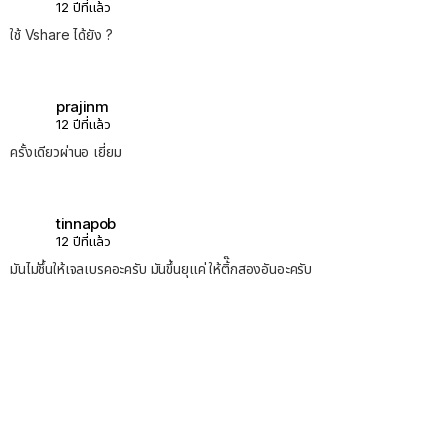
12 ปีที่แล้ว
ใช้ Vshare ได้ยัง ?
prajinm
12 ปีที่แล้ว
ครั้งเดียวผ่านอ เยี่ยม
tinnapob
12 ปีที่แล้ว
มันไม่ชึ้นให้เจลเบรคอะครับ มันขึ้นยุแค่ ให้ติ้๊กสองอันอะครับ