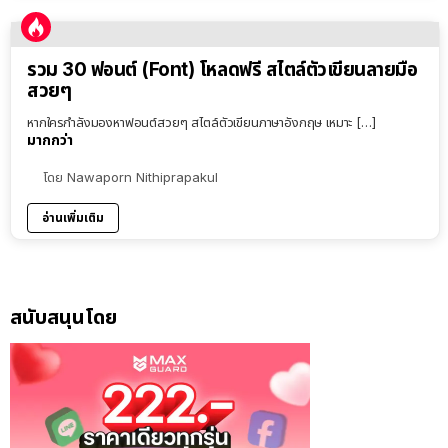
รวม 30 ฟอนต์ (Font) โหลดฟรี สไตล์ตัวเขียนลายมือ
สวยๆ
หากใครกำลังมองหาฟอนต์สวยๆ สไตล์ตัวเขียนภาษาอังกฤษ เหมาะ […]
มากกว่า
โดย
Nawaporn Nithiprapakul
อ่านเพิ่มเติม
สนับสนุนโดย