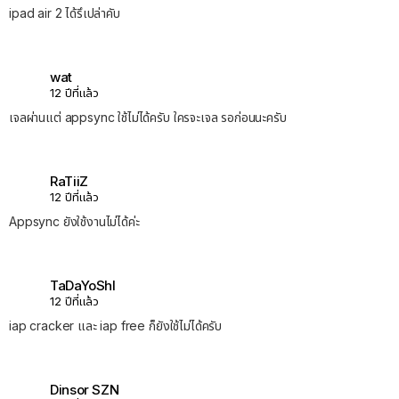
ipad air 2 ได้รึเปล่าคับ
wat
12 ปีที่แล้ว
เจลผ่านแต่ appsync ใช้ไม่ได้ครับ ใครจะเจล รอก่อนนะครับ
RaTiiZ
12 ปีที่แล้ว
Appsync ยังใช้งานไม่ได้ค่ะ
TaDaYoShI
12 ปีที่แล้ว
iap cracker และ iap free ก็ยังใช้ไม่ได้ครับ
Dinsor SZN