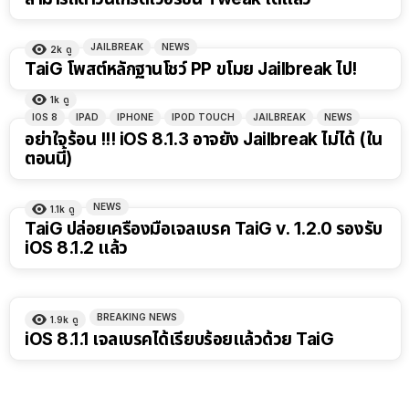
JAILBREAK
NEWS
2k
ดู
TaiG โพสต์หลักฐานโชว์ PP ขโมย Jailbreak ไป!
1k
ดู
IOS 8
IPAD
IPHONE
IPOD TOUCH
JAILBREAK
NEWS
อย่าใจร้อน !!! iOS 8.1.3 อาจยัง Jailbreak ไม่ได้ (ใน
ตอนนี้)
NEWS
1.1k
ดู
TaiG ปล่อยเครื่องมือเจลเบรค TaiG v. 1.2.0 รองรับ
iOS 8.1.2 แล้ว
BREAKING NEWS
1.9k
ดู
iOS 8.1.1 เจลเบรคได้เรียบร้อยแล้วด้วย TaiG