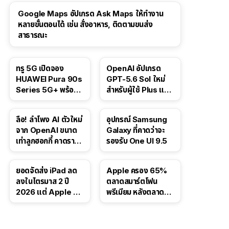
Google Maps อัปเกรด Ask Maps ให้ทำงาน
หลายขั้นตอนได้ เช่น สั่งอาหาร, ติดตามขนส่ง
สาธารณะ
ทรู 5G เปิดจอง
OpenAI อัปเกรด
HUAWEI Pura 90s
GPT-5.6 Sol ใหม่
Series 5G+ พร้อม
สำหรับผู้ใช้ Plus และ
ส่วนลดสูงสุด 19,400
Pro และขยาย GPT-
บาท
5.6 Luna ให้ผู้ใช้ฟรี
ลือ! ลำโพง AI ตัวใหม่
อุปกรณ์ Samsung
จาก OpenAI ขนาด
Galaxy ที่คาดว่าจะ
เท่าลูกฮอกกี้ คาดราคา
รองรับ One UI 9.5
เริ่มราว 10,000 บาท
ยอดจัดส่ง iPad ลด
Apple ครอง 65%
ลงในไตรมาส 2 ปี
ตลาดสมาร์ตโฟน
2026 แต่ Apple ยัง
พรีเมียม หลังตลาดทำ
ครองผู้นำตลาด
สถิติสูงสุดใหม่
แท็บเล็ต