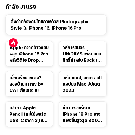
กำลังมาแรง
ตั้งค่ากล้องคุมโทนภาพด้วย Photographic
Style ใน iPhone 16, iPhone 16 Pro
Apple กวาดล้างคลิป
วิธีการสมัคร
หลุด iPhone 18 Pro
UNiDAYS เพื่อยืนยัน
หลังวิดีโอ Drop
สิทธิ์สำหรับ Back to
Test ปลิวหายจากสื่อ
School 2565
โซเชียล
เบื่อเครือข่ายเดิม?
วิธีลบแอป, uninstall
ลองย้ายมา my by
แอปบน Mac อัปเดต
CAT กันเถอะ !!!
2023
เปิดตัว Apple
นักวิเคราะห์คาด
Pencil ใหม่ใช้พอร์ต
iPhone 18 Pro อาจ
USB-C ราคา 3,190
แพงขึ้นสูงสุด 300
บาท ขาย พ.ย. 2023
ดอลลาร์ เริ่มต้นแตะ
นี้
1,399 ดอลลาร์