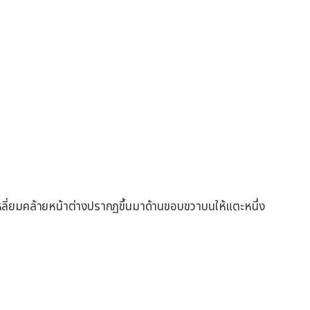
เหลี่ยมคล้ายหน้าต่างปรากฏขึ้นมาด้านขอบขวาบนให้แตะหนึ่ง