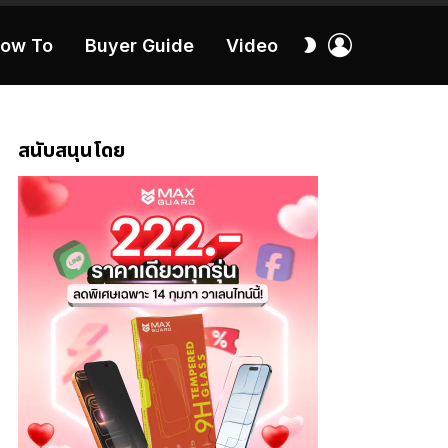
เข้า
สลับ
ow To
Buyer Guide
Video
สู่
ผิว
ระบบ
40:16
สนับสนุนโดย