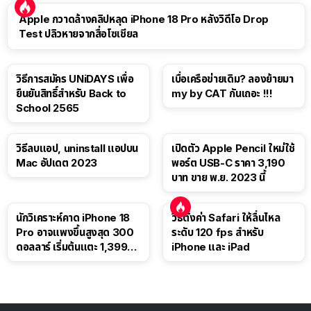
Apple กวาดล้างคลิปหลุด iPhone 18 Pro หลังวิดีโอ Drop
Test ปลิวหายจากสื่อโซเชียล
วิธีการสมัคร UNiDAYS เพื่อ
เบื่อเครือข่ายเดิม? ลองย้ายมา
ยืนยันสิทธิ์สำหรับ Back to
my by CAT กันเถอะ !!!
School 2565
วิธีลบแอป, uninstall แอปบน
เปิดตัว Apple Pencil ใหม่ใช้
Mac อัปเดต 2023
พอร์ต USB-C ราคา 3,190
บาท ขาย พ.ย. 2023 นี้
นักวิเคราะห์คาด iPhone 18
วิธีตั้งค่า Safari ให้ลื่นไหล
Pro อาจแพงขึ้นสูงสุด 300
ระดับ 120 fps สำหรับ
ดอลลาร์ เริ่มต้นแตะ 1,399
iPhone และ iPad
ดอลลาร์