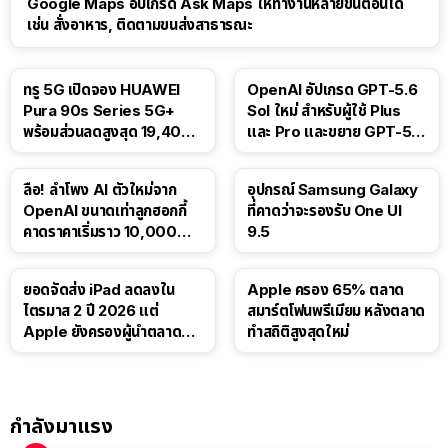
Google Maps อัปเกรด Ask Maps ให้ทำงานหลายขั้นตอนได้
เช่น สั่งอาหาร, ติดตามขนส่งสาธารณะ
ทรู 5G เปิดจอง HUAWEI
OpenAI อัปเกรด GPT-5.6
Pura 90s Series 5G+
Sol ใหม่ สำหรับผู้ใช้ Plus
พร้อมส่วนลดสูงสุด 19,400
และ Pro และขยาย GPT-5.6
บาท
Luna ให้ผู้ใช้ฟรี
ลือ! ลำโพง AI ตัวใหม่จาก
อุปกรณ์ Samsung Galaxy
OpenAI ขนาดเท่าลูกฮอกกี้
ที่คาดว่าจะรองรับ One UI
คาดราคาเริ่มราว 10,000
9.5
บาท
ยอดจัดส่ง iPad ลดลงใน
Apple ครอง 65% ตลาด
ไตรมาส 2 ปี 2026 แต่
สมาร์ตโฟนพรีเมียม หลังตลาด
Apple ยังครองผู้นำตลาด
ทำสถิติสูงสุดใหม่
แท็บเล็ต
กำลังมาแรง