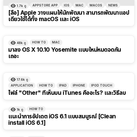
APPSTORE APP
IOS
MAC
MACOS
NEWS
1.7k
ดู
[ลือ] Apple วางแผนให้นักพัฒนา สามารถพัฒนาแอป
เดียวใช้ได้ทั้ง macOS และ iOS
HOW TO
MAC
48k
ดู
มาลง OS X 10.10 Yosemite แบบใหม่หมดจดกัน
เถอะ
17.6k
ดู
APPLICATION
HOW TO
IPAD
IPHONE
IPOD TOUCH
ไฟล์ "Other" ที่เห็นบน iTunes คืออะไร? และวิธีลบ
HOW TO
1k
ดู
แนะนำการอัปเดต iOS 6.1 แบบสมบูรณ์ [Clean
install iOS 6.1]