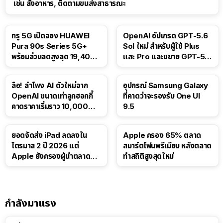
เช่น สั่งอาหาร, ติดตามขนส่งสาธารณะ
ทรู 5G เปิดจอง HUAWEI
OpenAI อัปเกรด GPT-5.6
Pura 90s Series 5G+
Sol ใหม่ สำหรับผู้ใช้ Plus
พร้อมส่วนลดสูงสุด 19,400
และ Pro และขยาย GPT-5.6
บาท
Luna ให้ผู้ใช้ฟรี
ลือ! ลำโพง AI ตัวใหม่จาก
อุปกรณ์ Samsung Galaxy
OpenAI ขนาดเท่าลูกฮอกกี้
ที่คาดว่าจะรองรับ One UI
คาดราคาเริ่มราว 10,000
9.5
บาท
ยอดจัดส่ง iPad ลดลงใน
Apple ครอง 65% ตลาด
ไตรมาส 2 ปี 2026 แต่
สมาร์ตโฟนพรีเมียม หลังตลาด
Apple ยังครองผู้นำตลาด
ทำสถิติสูงสุดใหม่
แท็บเล็ต
กำลังมาแรง