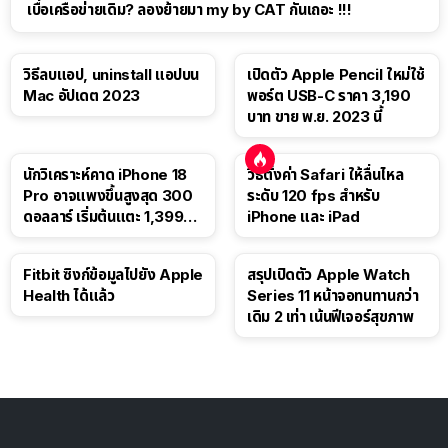
เบื่อเครือข่ายเดิม? ลองย้ายมา my by CAT กันเถอะ !!!
วิธีลบแอป, uninstall แอปบน
เปิดตัว Apple Pencil ใหม่ใช้
Mac อัปเดต 2023
พอร์ต USB-C ราคา 3,190
บาท ขาย พ.ย. 2023 นี้
นักวิเคราะห์คาด iPhone 18
วิธีตั้งค่า Safari ให้ลื่นไหล
Pro อาจแพงขึ้นสูงสุด 300
ระดับ 120 fps สำหรับ
ดอลลาร์ เริ่มต้นแตะ 1,399
iPhone และ iPad
ดอลลาร์
Fitbit ซิงก์ข้อมูลไปยัง Apple
สรุปเปิดตัว Apple Watch
Health ได้แล้ว
Series 11 หน้าจอทนทานกว่า
เดิม 2 เท่า เน้นฟีเจอร์สุขภาพ