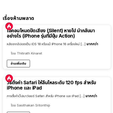
เรื่องห้ามพลาด
ไอคอนโหมดปิดเสียง (Silent) หายไป นำกลับมา
อย่างไร (iPhone รุ่นที่มีปุ่ม Action)
มากกว่า
หลังจากอัปเดตเป็น iOS 18 หรือแม้ iPhone 16 เครื่องใหม่ […]
โดย
Thitirath Kinaret
อ่านเพิ่มเติม
วิธีตั้งค่า Safari ให้ลื่นไหลระดับ 120 fps สำหรับ
iPhone และ iPad
มากกว่า
การตั้งค่าเว็ปเบาว์เซอร์ Safari สำหรับ iPhone และ iPad […]
โดย
Sasithakan Sritonthip