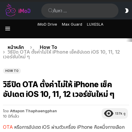
ค้นหา:
ส
ผิ
iMoD Drive
Max Guard
LUXESLA
เมนู
เรื่อง
คุณอยู่ที่นี่:
หน้าหลัก
How To
วิธีปิด OTA ตั้งค่าไม่ให้ iPhone เช็คอัปเดต iOS 10, 11, 12
ล่าสุด
เวอร์ชันใหม่ ๆ
HOW TO
วิธีปิด OTA ตั้งค่าไม่ให้ iPhone เช็ค
อัปเดต iOS 10, 11, 12 เวอร์ชันใหม่ ๆ
โดย
Attapon Thaphaengphan
137k
ดู
10 ปีที่แล้ว
OTA
หรือการอัปเดต iOS ผ่านตัวเครื่อง iPhone คือหนึ่งทางเลือก