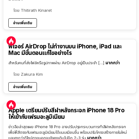
โดย
Thitirath Kinaret
อ่านเพิ่มเติม
ฟีเจอร์ AirDrop ไม่ทำงานบน iPhone, iPad และ
Mac มีขั้นตอนแก้ไขอย่างไร
มากกว่า
สำหรับคนที่ส่งไฟล์หรือรูปภาพผ่าน AirDrop อยู่เป็นประจำ […]
โดย
Zakura Kim
อ่านเพิ่มเติม
Apple เตรียมปรับสีฝาหลังกระจก iPhone 18 Pro
ให้เข้ากับเฟรมอะลูมิเนียม
ข่าวลือล่าสุดเผย iPhone 18 Pro อาจปรับปรุงกระบวนการทำสีฝาหลังกระจก
เพื่อให้สีตรงกับเฟรมอะลูมิเนียมได้แนบเนียนขึ้น พร้อมปรับโครงสร้างภายในใหม่
มากกว่า
และคาดว่าดีไซน์ภายนอกจะยังคงเดิมไปอีก 2-3 รุ่น