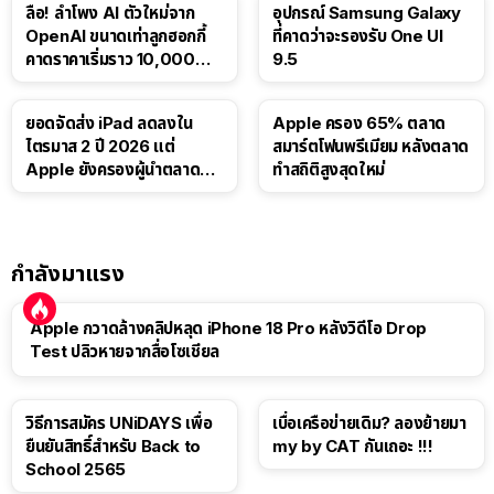
ลือ! ลำโพง AI ตัวใหม่จาก
อุปกรณ์ Samsung Galaxy
OpenAI ขนาดเท่าลูกฮอกกี้
ที่คาดว่าจะรองรับ One UI
คาดราคาเริ่มราว 10,000
9.5
บาท
ยอดจัดส่ง iPad ลดลงใน
Apple ครอง 65% ตลาด
ไตรมาส 2 ปี 2026 แต่
สมาร์ตโฟนพรีเมียม หลังตลาด
Apple ยังครองผู้นำตลาด
ทำสถิติสูงสุดใหม่
แท็บเล็ต
กำลังมาแรง
Apple กวาดล้างคลิปหลุด iPhone 18 Pro หลังวิดีโอ Drop
Test ปลิวหายจากสื่อโซเชียล
วิธีการสมัคร UNiDAYS เพื่อ
เบื่อเครือข่ายเดิม? ลองย้ายมา
ยืนยันสิทธิ์สำหรับ Back to
my by CAT กันเถอะ !!!
School 2565