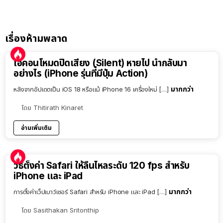
เรื่องห้ามพลาด
ไอคอนโหมดปิดเสียง (Silent) หายไป นำกลับมา
อย่างไร (iPhone รุ่นที่มีปุ่ม Action)
มากกว่า
หลังจากอัปเดตเป็น iOS 18 หรือแม้ iPhone 16 เครื่องใหม่ […]
โดย
Thitirath Kinaret
อ่านเพิ่มเติม
วิธีตั้งค่า Safari ให้ลื่นไหลระดับ 120 fps สำหรับ
iPhone และ iPad
มากกว่า
การตั้งค่าเว็ปเบาว์เซอร์ Safari สำหรับ iPhone และ iPad […]
โดย
Sasithakan Sritonthip