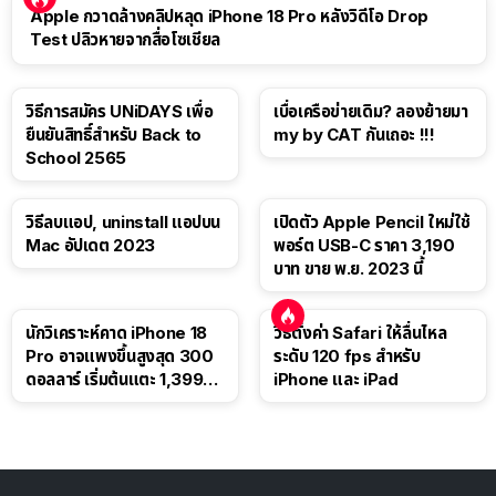
Apple กวาดล้างคลิปหลุด iPhone 18 Pro หลังวิดีโอ Drop
Test ปลิวหายจากสื่อโซเชียล
วิธีการสมัคร UNiDAYS เพื่อ
เบื่อเครือข่ายเดิม? ลองย้ายมา
ยืนยันสิทธิ์สำหรับ Back to
my by CAT กันเถอะ !!!
School 2565
วิธีลบแอป, uninstall แอปบน
เปิดตัว Apple Pencil ใหม่ใช้
Mac อัปเดต 2023
พอร์ต USB-C ราคา 3,190
บาท ขาย พ.ย. 2023 นี้
นักวิเคราะห์คาด iPhone 18
วิธีตั้งค่า Safari ให้ลื่นไหล
Pro อาจแพงขึ้นสูงสุด 300
ระดับ 120 fps สำหรับ
ดอลลาร์ เริ่มต้นแตะ 1,399
iPhone และ iPad
ดอลลาร์