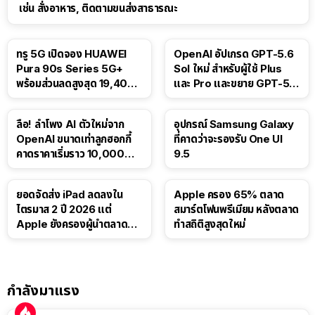
เช่น สั่งอาหาร, ติดตามขนส่งสาธารณะ
ทรู 5G เปิดจอง HUAWEI
OpenAI อัปเกรด GPT-5.6
Pura 90s Series 5G+
Sol ใหม่ สำหรับผู้ใช้ Plus
พร้อมส่วนลดสูงสุด 19,400
และ Pro และขยาย GPT-5.6
บาท
Luna ให้ผู้ใช้ฟรี
ลือ! ลำโพง AI ตัวใหม่จาก
อุปกรณ์ Samsung Galaxy
OpenAI ขนาดเท่าลูกฮอกกี้
ที่คาดว่าจะรองรับ One UI
คาดราคาเริ่มราว 10,000
9.5
บาท
ยอดจัดส่ง iPad ลดลงใน
Apple ครอง 65% ตลาด
ไตรมาส 2 ปี 2026 แต่
สมาร์ตโฟนพรีเมียม หลังตลาด
Apple ยังครองผู้นำตลาด
ทำสถิติสูงสุดใหม่
แท็บเล็ต
กำลังมาแรง