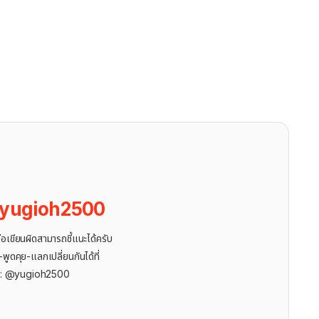
yugioh2500
ขียนผิดสามารถชี้แนะได้ครับ
ูดคุย-แลกเปลี่ยนกันได้ที่
r: @yugioh2500