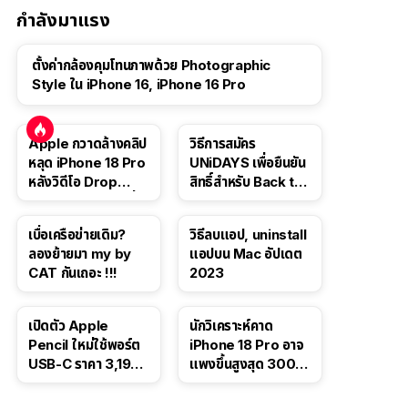
กำลังมาแรง
ตั้งค่ากล้องคุมโทนภาพด้วย Photographic
Style ใน iPhone 16, iPhone 16 Pro
Apple กวาดล้างคลิป
วิธีการสมัคร
หลุด iPhone 18 Pro
UNiDAYS เพื่อยืนยัน
หลังวิดีโอ Drop
สิทธิ์สำหรับ Back to
Test ปลิวหายจากสื่อ
School 2565
โซเชียล
เบื่อเครือข่ายเดิม?
วิธีลบแอป, uninstall
ลองย้ายมา my by
แอปบน Mac อัปเดต
CAT กันเถอะ !!!
2023
เปิดตัว Apple
นักวิเคราะห์คาด
Pencil ใหม่ใช้พอร์ต
iPhone 18 Pro อาจ
USB-C ราคา 3,190
แพงขึ้นสูงสุด 300
บาท ขาย พ.ย. 2023
ดอลลาร์ เริ่มต้นแตะ
นี้
1,399 ดอลลาร์