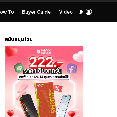
เข้า
สลับ
ow To
Buyer Guide
Video
สู่
ผิว
ระบบ
40:16
สนับสนุนโดย