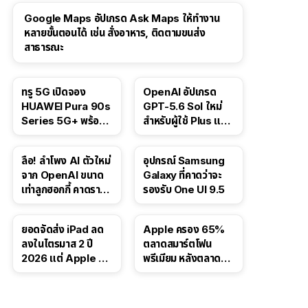
Google Maps อัปเกรด Ask Maps ให้ทำงาน
หลายขั้นตอนได้ เช่น สั่งอาหาร, ติดตามขนส่ง
สาธารณะ
ทรู 5G เปิดจอง
OpenAI อัปเกรด
HUAWEI Pura 90s
GPT-5.6 Sol ใหม่
Series 5G+ พร้อม
สำหรับผู้ใช้ Plus และ
ส่วนลดสูงสุด 19,400
Pro และขยาย GPT-
บาท
5.6 Luna ให้ผู้ใช้ฟรี
ลือ! ลำโพง AI ตัวใหม่
อุปกรณ์ Samsung
จาก OpenAI ขนาด
Galaxy ที่คาดว่าจะ
เท่าลูกฮอกกี้ คาดราคา
รองรับ One UI 9.5
เริ่มราว 10,000 บาท
ยอดจัดส่ง iPad ลด
Apple ครอง 65%
ลงในไตรมาส 2 ปี
ตลาดสมาร์ตโฟน
2026 แต่ Apple ยัง
พรีเมียม หลังตลาดทำ
ครองผู้นำตลาด
สถิติสูงสุดใหม่
แท็บเล็ต