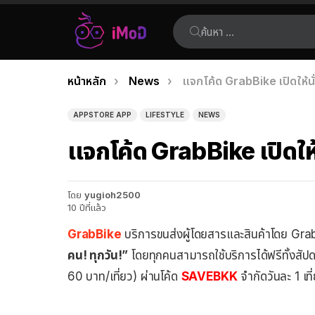
ค้นหา:
คุณอยู่ที่นี่:
หน้าหลัก
News
แจกโค้ด GrabBike เปิดให้นั่ง
เรื่อง
ล่าสุด
APPSTORE APP
LIFESTYLE
NEWS
แจกโค้ด GrabBike เปิดให้น
โดย
yugioh2500
10 ปีที่แล้ว
GrabBike
บริการขนส่งผู้โดยสารและสินค้าโดย Gra
คน! ทุกวัน!”
โดยทุกคนสามารถใช้บริการได้ฟรีทั้งสัปด
60 บาท/เที่ยว) ผ่านโค้ด
SAVEBKK
จำกัดวันละ 1 เที