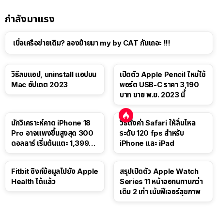
กำลังมาแรง
เบื่อเครือข่ายเดิม? ลองย้ายมา my by CAT กันเถอะ !!!
วิธีลบแอป, uninstall แอปบน
เปิดตัว Apple Pencil ใหม่ใช้
Mac อัปเดต 2023
พอร์ต USB-C ราคา 3,190
บาท ขาย พ.ย. 2023 นี้
นักวิเคราะห์คาด iPhone 18
วิธีตั้งค่า Safari ให้ลื่นไหล
Pro อาจแพงขึ้นสูงสุด 300
ระดับ 120 fps สำหรับ
ดอลลาร์ เริ่มต้นแตะ 1,399
iPhone และ iPad
ดอลลาร์
Fitbit ซิงก์ข้อมูลไปยัง Apple
สรุปเปิดตัว Apple Watch
Health ได้แล้ว
Series 11 หน้าจอทนทานกว่า
เดิม 2 เท่า เน้นฟีเจอร์สุขภาพ