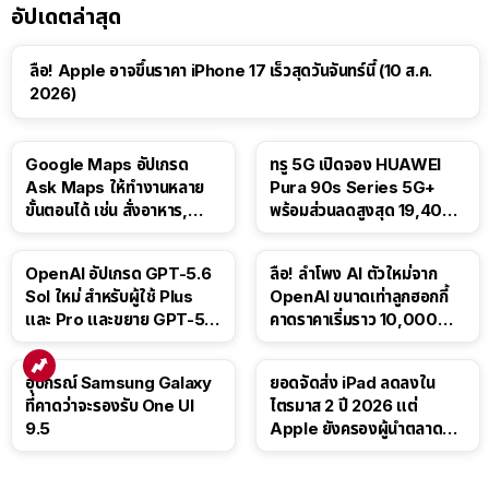
อัปเดตล่าสุด
ลือ! Apple อาจขึ้นราคา iPhone 17 เร็วสุดวันจันทร์นี้ (10 ส.ค.
2026)
Google Maps อัปเกรด
ทรู 5G เปิดจอง HUAWEI
Ask Maps ให้ทำงานหลาย
Pura 90s Series 5G+
ขั้นตอนได้ เช่น สั่งอาหาร,
พร้อมส่วนลดสูงสุด 19,400
ติดตามขนส่งสาธารณะ
บาท
OpenAI อัปเกรด GPT-5.6
ลือ! ลำโพง AI ตัวใหม่จาก
Sol ใหม่ สำหรับผู้ใช้ Plus
OpenAI ขนาดเท่าลูกฮอกกี้
และ Pro และขยาย GPT-5.6
คาดราคาเริ่มราว 10,000
Luna ให้ผู้ใช้ฟรี
บาท
อุปกรณ์ Samsung Galaxy
ยอดจัดส่ง iPad ลดลงใน
ที่คาดว่าจะรองรับ One UI
ไตรมาส 2 ปี 2026 แต่
9.5
Apple ยังครองผู้นำตลาด
แท็บเล็ต