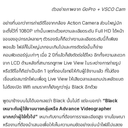
ตัวอย่างภาพจาก GoPro + VSCO Cam
อย่างที่บอกว่าการถ่ายวีดีโอจากกล้อง Action Camera ส่วนใหญ่มัก
จะตั้งไว้ที่ 1080P เท่านั้นเพราะด้วยความละเอียดระดับ Full HD ได้หน้า
จอของอุปกรณ์หลายๆ ตัวรองรับก็ถือว่าความละเอียดระดับนี้ก็เพียง
พอแล้ว ไฟล์ก็ไม่ใหญ่มากจนเกินไปและการตัดต่อนั้นก็ง่าย
คอมพิวเตอร์รุ่นเก่าๆ เมื่อ 2 ปีที่แล้วก็ยังตัดต่อได้ไหว อีกทั้งความสะดวก
จาก LCD ด้านหลังที่สามารถดูภาพ Live View ในระหว่างการถ่ายรูป
หรือวีดีโอก็ถือว่าเป็นอีก 1 จุดที่ตอบโจทย์ให้กับผู้ใช้งานแล้ว ที่ไม่ต้อง
เชื่อมต่อสมาร์ทโฟนเพื่อดู Live View ให้เสียเวลาและแถมประหยัดแบต
ไม่ต้องเปิด Wifi แถมราคาก็ยังถูกว่ารุ่น Black อีกด้วย
พูดมาข้างบนไม่ได้บอกเลยว่า Black นั้นไม่ดี แต่จะบอกว่า
“Black
เหมาะกับผู้ใช้งานบางกลุ่มหรือ Advance Videographer
มากกว่าผู้ใช้ทั่วไป”
เหมาะกับงานที่ต้องการรายละเอียดสูง งานโฆษณา
หรืองานที่ต้องนำเสนอเพื่อให้เห็นความคมชัดอย่างเช่นนำไฟล์ไปแสดง