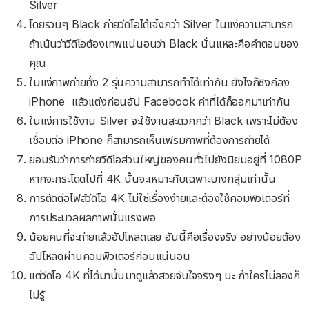
Silver
โดยรวมๆ Black ถ่ายวีดีโอได้เจ๋งกว่า Silver ในแง่ความสามารถ
ถ้าเน้นว่าวีดีโอต้องเทพแน่นอนว่า Black นั่นแหละคือคำตอบของ
คุณ
ในแง่ภาพถ่ายทั้ง 2 รุ่นความสามารถทำได้เท่ากัน ยังไงก็ซิงก์ลง
iPhone แล้วแต่งก่อนอัป Facebook ค่าที่ได้ก็ออกมาเท่ากัน
ในแง่การใช้งาน Silver จะใช้งานสะดวกกว่า Black เพราะไม่ต้อง
เชื่อมต่อ iPhone ก็สามารถเห็นเฟรมภาพที่ต้องการถ่ายได้
ยอมรับว่าการถ่ายวีดีโอส่วนใหญ่ของคนทั่วไปยังนิยมอยู่ที่ 1080P
หากจะกระโดดไปที่ 4K นั้นจะเหมาะกับเฉพาะบางกลุ่มเท่านั้น
การตัดต่อไฟล์วีดีโอ 4K ไม่ใช่เรื่องง่ายและต้องใช้คอมพิวเตอร์ที่
การประมวลผลภาพนั้นแรงพอ
น้อยคนที่จะถ่ายแล้วอัปโหลดเลย อันนี้คือเรื่องจริง อย่างน้อยต้อง
อัปโหลดผ่านคอมพิวเตอร์ก่อนแน่นอน
แต่วีดีโอ 4K ที่ได้มานั้นมาดูแล้วสวยจับใจจริงๆ นะ ถ้าใครไม่ลองก็
ไม่รู้