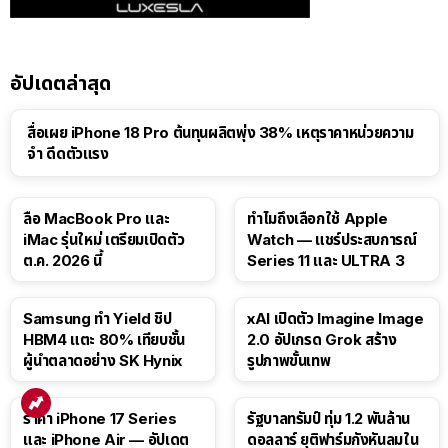
อัปเดตล่าสุด
สื่อเผย iPhone 18 Pro ต้นทุนผลิตพุ่ง 38% เหตุราคาหน่วยความ
จำ ดีดตัวแรง
15:01
ลือ MacBook Pro และ
ทำไมถึงเลือกใช้ Apple
iMac รุ่นใหม่ เตรียมเปิดตัว
Watch — แชร์ประสบการณ์
ต.ค. 2026 นี้
Series 11 และ ULTRA 3
Samsung ทำ Yield ชิป
xAI เปิดตัว Imagine Image
HBM4 แตะ 80% เทียบชั้น
2.0 อัปเกรด Grok สร้าง
ผู้นำตลาดอย่าง SK Hynix
รูปภาพขั้นเทพ
ราคา iPhone 17 Series
รัฐบาลทรัมป์ ทุ่ม 1.2 พันล้าน
และ iPhone Air — อัปเดต
ดอลลาร์ ยุติฟาร์มกังหันลมใน