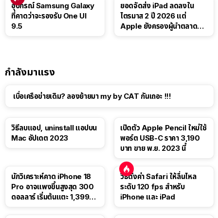
อุปกรณ์ Samsung Galaxy
ยอดจัดส่ง iPad ลดลงใน
ที่คาดว่าจะรองรับ One UI
ไตรมาส 2 ปี 2026 แต่
9.5
Apple ยังครองผู้นำตลาด
แท็บเล็ต
กำลังมาแรง
เบื่อเครือข่ายเดิม? ลองย้ายมา my by CAT กันเถอะ !!!
วิธีลบแอป, uninstall แอปบน
เปิดตัว Apple Pencil ใหม่ใช้
Mac อัปเดต 2023
พอร์ต USB-C ราคา 3,190
บาท ขาย พ.ย. 2023 นี้
นักวิเคราะห์คาด iPhone 18
วิธีตั้งค่า Safari ให้ลื่นไหล
Pro อาจแพงขึ้นสูงสุด 300
ระดับ 120 fps สำหรับ
ดอลลาร์ เริ่มต้นแตะ 1,399
iPhone และ iPad
ดอลลาร์