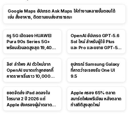
Google Maps อัปเกรด Ask Maps ให้ทำงานหลายขั้นตอนได้
เช่น สั่งอาหาร, ติดตามขนส่งสาธารณะ
ทรู 5G เปิดจอง HUAWEI
OpenAI อัปเกรด GPT-5.6
Pura 90s Series 5G+
Sol ใหม่ สำหรับผู้ใช้ Plus
พร้อมส่วนลดสูงสุด 19,400
และ Pro และขยาย GPT-5.6
บาท
Luna ให้ผู้ใช้ฟรี
ลือ! ลำโพง AI ตัวใหม่จาก
อุปกรณ์ Samsung Galaxy
OpenAI ขนาดเท่าลูกฮอกกี้
ที่คาดว่าจะรองรับ One UI
คาดราคาเริ่มราว 10,000
9.5
บาท
ยอดจัดส่ง iPad ลดลงใน
Apple ครอง 65% ตลาด
ไตรมาส 2 ปี 2026 แต่
สมาร์ตโฟนพรีเมียม หลังตลาด
Apple ยังครองผู้นำตลาด
ทำสถิติสูงสุดใหม่
แท็บเล็ต