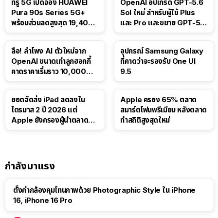
ทรู 5G เปิดจอง HUAWEI
OpenAI อัปเกรด GPT-5.6
Pura 90s Series 5G+
Sol ใหม่ สำหรับผู้ใช้ Plus
พร้อมส่วนลดสูงสุด 19,400
และ Pro และขยาย GPT-5.6
บาท
Luna ให้ผู้ใช้ฟรี
ลือ! ลำโพง AI ตัวใหม่จาก
อุปกรณ์ Samsung Galaxy
OpenAI ขนาดเท่าลูกฮอกกี้
ที่คาดว่าจะรองรับ One UI
คาดราคาเริ่มราว 10,000
9.5
บาท
ยอดจัดส่ง iPad ลดลงใน
Apple ครอง 65% ตลาด
ไตรมาส 2 ปี 2026 แต่
สมาร์ตโฟนพรีเมียม หลังตลาด
Apple ยังครองผู้นำตลาด
ทำสถิติสูงสุดใหม่
แท็บเล็ต
กำลังมาแรง
ตั้งค่ากล้องคุมโทนภาพด้วย Photographic Style ใน iPhone
16, iPhone 16 Pro