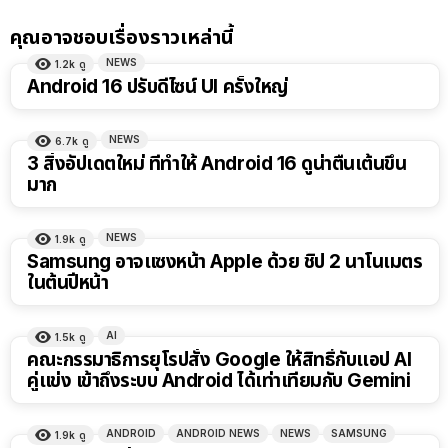
คุณอาจชอบเรื่องราวเหล่านี้
NEWS
1.2k
ดู
Android 16 ปรับดีไซน์ UI ครั้งใหญ่
NEWS
6.7k
ดู
3 สิ่งอัปเดตใหม่ ที่ทำให้ Android 16 ดูน่าตื่นเต้นขึ้น
มาก
NEWS
1.9k
ดู
Samsung อาจแซงหน้า Apple ด้วย ชิป 2 นาโนเมตร
ในต้นปีหน้า
AI
1.5k
ดู
คณะกรรมาธิการยุโรปสั่ง Google ให้สิทธิ์กับแอป AI
คู่แข่ง เข้าถึงระบบ Android ได้เท่าเทียมกับ Gemini
ANDROID
ANDROID NEWS
NEWS
SAMSUNG
1.9k
ดู