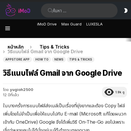
ค้นหา:
ส
ผิ
iMoD Drive
Max Guard
LUXESLA
เมนู
เรื่อง
คุณอยู่ที่นี่:
หน้าหลัก
Tips & Tricks
วิธีแนบไฟล์ Gmail จาก Google Drive
ล่าสุด
APPSTORE APP
HOW TO
NEWS
TIPS & TRICKS
วิธีแนบไฟล์ Gmail จาก Google Drive
โดย
yugioh2500
1.9k
ดู
12 ปีที่แล้ว
ในบางครั้งการแนบไฟล์ส่งเมล์เป็นเรื่องที่ยุ่งยากและต้อง Copy ไฟล์
เพิ่มโดยไม่จำเป็นเพื่อให้แนบไปกับ E-mail (Microsoft แก้โดยผนวก
เข้ากับ OneDrive) Google จึงได้เพิ่มวิธี On-The-Go ลงไปเพราะ
เชื่อว่าหลายคนไม่ได้นั่งอยู่บนโต๊ะทำงานตลอดเวลา