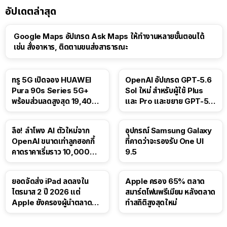
อัปเดตล่าสุด
Google Maps อัปเกรด Ask Maps ให้ทำงานหลายขั้นตอนได้
เช่น สั่งอาหาร, ติดตามขนส่งสาธารณะ
ทรู 5G เปิดจอง HUAWEI
OpenAI อัปเกรด GPT-5.6
Pura 90s Series 5G+
Sol ใหม่ สำหรับผู้ใช้ Plus
พร้อมส่วนลดสูงสุด 19,400
และ Pro และขยาย GPT-5.6
บาท
Luna ให้ผู้ใช้ฟรี
ลือ! ลำโพง AI ตัวใหม่จาก
อุปกรณ์ Samsung Galaxy
OpenAI ขนาดเท่าลูกฮอกกี้
ที่คาดว่าจะรองรับ One UI
คาดราคาเริ่มราว 10,000
9.5
บาท
ยอดจัดส่ง iPad ลดลงใน
Apple ครอง 65% ตลาด
ไตรมาส 2 ปี 2026 แต่
สมาร์ตโฟนพรีเมียม หลังตลาด
Apple ยังครองผู้นำตลาด
ทำสถิติสูงสุดใหม่
แท็บเล็ต