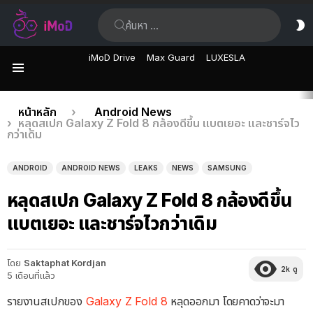
ค้นหา:
ส
ผิ
iMoD Drive
Max Guard
LUXESLA
เมนู
เรื่อง
คุณอยู่ที่นี่:
หน้าหลัก
Android News
หลุดสเปก Galaxy Z Fold 8 กล้องดีขึ้น แบตเยอะ และชาร์จไว
ล่าสุด
กว่าเดิม
ANDROID
ANDROID NEWS
LEAKS
NEWS
SAMSUNG
หลุดสเปก Galaxy Z Fold 8 กล้องดีขึ้น
แบตเยอะ และชาร์จไวกว่าเดิม
โดย
Saktaphat Kordjan
2k
ดู
5 เดือนที่แล้ว
รายงานสเปกของ
Galaxy Z Fold 8
หลุดออกมา โดยคาดว่าจะมา