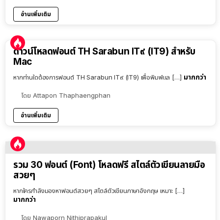
อ่านเพิ่มเติม
ดาวน์โหลดฟอนต์ TH Sarabun IT๙ (IT9) สำหรับ
Mac
มากกว่า
หากท่านใดต้องการฟอนต์ TH Sarabun IT๙ (IT9) เพื่อพิมพ์แล […]
โดย
Attapon Thaphaengphan
อ่านเพิ่มเติม
รวม 30 ฟอนต์ (Font) โหลดฟรี สไตล์ตัวเขียนลายมือ
สวยๆ
หากใครกำลังมองหาฟอนต์สวยๆ สไตล์ตัวเขียนภาษาอังกฤษ เหมาะ […]
มากกว่า
โดย
Nawaporn Nithiprapakul