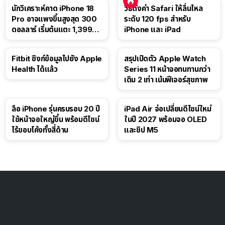
นักวิเคราะห์คาด iPhone 18
วิธีตั้งค่า Safari ให้ลื่นไหล
Pro อาจแพงขึ้นสูงสุด 300
ระดับ 120 fps สำหรับ
ดอลลาร์ เริ่มต้นแตะ 1,399
iPhone และ iPad
ดอลลาร์
Fitbit ซิงก์ข้อมูลไปยัง Apple
สรุปเปิดตัว Apple Watch
Health ได้แล้ว
Series 11 หน้าจอทนทานกว่า
เดิม 2 เท่า เน้นฟีเจอร์สุขภาพ
ลือ iPhone รุ่นครบรอบ 20 ปี
iPad Air จ่อเปลี่ยนดีไซน์ใหม่
ใช้หน้าจอใหญ่ขึ้น พร้อมดีไซน์
ในปี 2027 พร้อมจอ OLED
ไร้ขอบโค้งทั้งสี่ด้าน
และชิป M5