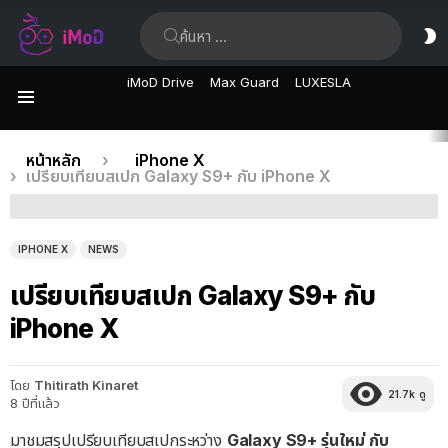
ค้นหา:
ส
ผิ
iMoD Drive
Max Guard
LUXESLA
เมนู
เรื่อง
คุณอยู่ที่นี่:
หน้าหลัก
iPhone X
เปรียบเทียบสเปก Galaxy S9+ กับ iPhone X
ล่าสุด
IPHONE X
NEWS
เปรียบเทียบสเปก Galaxy S9+ กับ
iPhone X
โดย
Thitirath Kinaret
21.7k
ดู
8 ปีที่แล้ว
มาชมสรุปเปรียบเทียบสเปกระหว่าง
Galaxy S9+ รุ่นใหม่ กับ