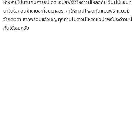
ห่างหายไปนานกับการอัปเดตแอปฯฟรีไว้ให้ดาวน์โหลดกัน วันนี้มีแอปที่
น่าในใจค่อนข้างเยอะที่ขนมาลดราคาให้ดาวน์โหลดกันแบบฟรีๆแบบมี
จำกัดเวลา หากพร้อมแล้วเชิญทุกท่านไปดาวน์โหลดแอปฯฟรีประจำวันนี้
กันได้เลยครับ