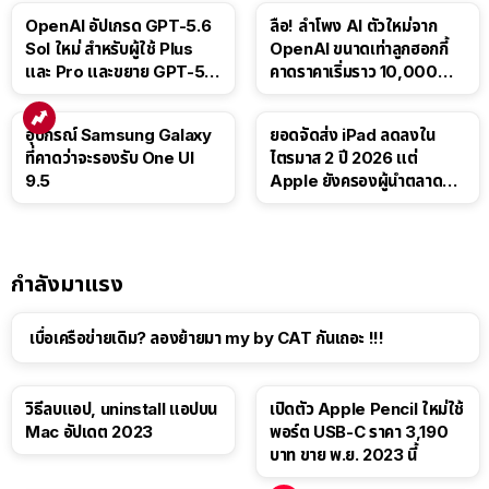
OpenAI อัปเกรด GPT-5.6
ลือ! ลำโพง AI ตัวใหม่จาก
Sol ใหม่ สำหรับผู้ใช้ Plus
OpenAI ขนาดเท่าลูกฮอกกี้
และ Pro และขยาย GPT-5.6
คาดราคาเริ่มราว 10,000
Luna ให้ผู้ใช้ฟรี
บาท
อุปกรณ์ Samsung Galaxy
ยอดจัดส่ง iPad ลดลงใน
ที่คาดว่าจะรองรับ One UI
ไตรมาส 2 ปี 2026 แต่
9.5
Apple ยังครองผู้นำตลาด
แท็บเล็ต
กำลังมาแรง
เบื่อเครือข่ายเดิม? ลองย้ายมา my by CAT กันเถอะ !!!
วิธีลบแอป, uninstall แอปบน
เปิดตัว Apple Pencil ใหม่ใช้
Mac อัปเดต 2023
พอร์ต USB-C ราคา 3,190
บาท ขาย พ.ย. 2023 นี้