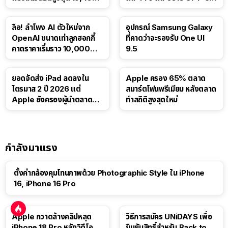
บาท
Luna ให้ผู้ใช้ฟรี
ลือ! ลำโพง AI ตัวใหม่จาก
อุปกรณ์ Samsung Galaxy
OpenAI ขนาดเท่าลูกฮอกกี้
ที่คาดว่าจะรองรับ One UI
คาดราคาเริ่มราว 10,000
9.5
บาท
ยอดจัดส่ง iPad ลดลงใน
Apple ครอง 65% ตลาด
ไตรมาส 2 ปี 2026 แต่
สมาร์ตโฟนพรีเมียม หลังตลาด
Apple ยังครองผู้นำตลาด
ทำสถิติสูงสุดใหม่
แท็บเล็ต
กำลังมาแรง
ตั้งค่ากล้องคุมโทนภาพด้วย Photographic Style ใน iPhone
16, iPhone 16 Pro
Apple กวาดล้างคลิปหลุด
วิธีการสมัคร UNiDAYS เพื่อ
iPhone 18 Pro หลังวิดีโอ
ยืนยันสิทธิ์สำหรับ Back to