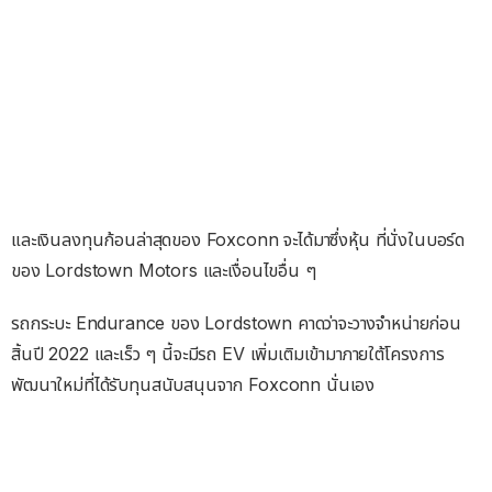
และเงินลงทุนก้อนล่าสุดของ Foxconn จะได้มาซึ่งหุ้น ที่นั่งในบอร์ด
ของ Lordstown Motors และเงื่อนไขอื่น ๆ
รถกระบะ Endurance ของ Lordstown คาดว่าจะวางจำหน่ายก่อน
สิ้นปี 2022 และเร็ว ๆ นี้จะมีรถ EV เพิ่มเติมเข้ามาภายใต้โครงการ
พัฒนาใหม่ที่ได้รับทุนสนับสนุนจาก Foxconn นั่นเอง