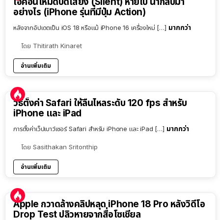
ไอคอนโหมดปิดเสียง (Silent) หายไป นำกลับมา
อย่างไร (iPhone รุ่นที่มีปุ่ม Action)
มากกว่า
หลังจากอัปเดตเป็น iOS 18 หรือแม้ iPhone 16 เครื่องใหม่ […]
โดย
Thitirath Kinaret
อ่านเพิ่มเติม
วิธีตั้งค่า Safari ให้ลื่นไหลระดับ 120 fps สำหรับ
iPhone และ iPad
มากกว่า
การตั้งค่าเว็ปเบาว์เซอร์ Safari สำหรับ iPhone และ iPad […]
โดย
Sasithakan Sritonthip
อ่านเพิ่มเติม
Apple กวาดล้างคลิปหลุด iPhone 18 Pro หลังวิดีโอ
Drop Test ปลิวหายจากสื่อโซเชียล