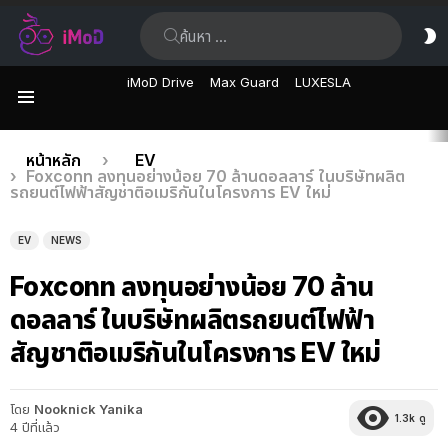
ค้นหา:
ส
ผิ
iMoD Drive
Max Guard
LUXESLA
เมนู
เรื่อง
คุณอยู่ที่นี่:
หน้าหลัก
EV
Foxconn ลงทุนอย่างน้อย 70 ล้านดอลลาร์ ในบริษัทผลิต
ล่าสุด
รถยนต์ไฟฟ้าสัญชาติอเมริกันในโครงการ EV ใหม่
EV
NEWS
Foxconn ลงทุนอย่างน้อย 70 ล้าน
ดอลลาร์ ในบริษัทผลิตรถยนต์ไฟฟ้า
สัญชาติอเมริกันในโครงการ EV ใหม่
โดย
Nooknick Yanika
1.3k
ดู
4 ปีที่แล้ว