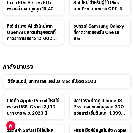
Pura 90s Series 5G+
Sol ใหม่ สำหรับผู้ใช้ Plus
พร้อมส่วนลดสูงสุด 19,400
และ Pro และขยาย GPT-5.6
บาท
Luna ให้ผู้ใช้ฟรี
ลือ! ลำโพง AI ตัวใหม่จาก
อุปกรณ์ Samsung Galaxy
OpenAI ขนาดเท่าลูกฮอกกี้
ที่คาดว่าจะรองรับ One UI
คาดราคาเริ่มราว 10,000
9.5
บาท
กำลังมาแรง
วิธีลบแอป, uninstall แอปบน Mac อัปเดต 2023
เปิดตัว Apple Pencil ใหม่ใช้
นักวิเคราะห์คาด iPhone 18
พอร์ต USB-C ราคา 3,190
Pro อาจแพงขึ้นสูงสุด 300
บาท ขาย พ.ย. 2023 นี้
ดอลลาร์ เริ่มต้นแตะ 1,399
ดอลลาร์
วิธีตั้งค่า Safari ให้ลื่นไหล
Fitbit ซิงก์ข้อมูลไปยัง Apple