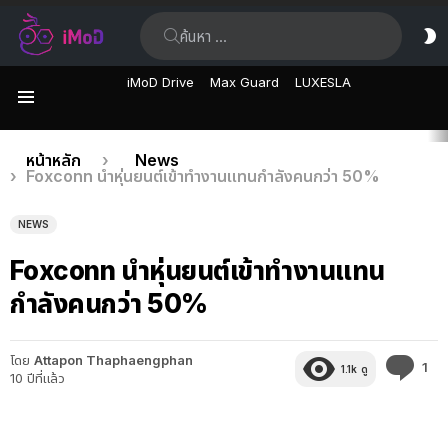
ค้นหา:
ส
ผิ
iMoD Drive
Max Guard
LUXESLA
เมนู
เรื่อง
คุณอยู่ที่นี่:
หน้าหลัก
News
Foxconn นำหุ่นยนต์เข้าทำงานแทนกำลังคนกว่า 50%
ล่าสุด
NEWS
Foxconn นำหุ่นยนต์เข้าทำงานแทน
กำลังคนกว่า 50%
โดย
Attapon Thaphaengphan
คว
1
1.1k
ดู
10 ปีที่แล้ว
คิด
เห็