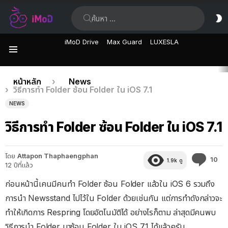
ค้นหา:
ส
ผิ
iMoD Drive
Max Guard
LUXESLA
เมนู
เรื่อง
คุณอยู่ที่นี่:
หน้าหลัก
News
วิธีการทำ Folder ซ้อน Folder ใน iOS 7.1
ล่าสุด
NEWS
วิธีการทำ Folder ซ้อน Folder ใน iOS 7.1
โดย
Attapon Thaphaengphan
คว
10
1.9k
ดู
12 ปีที่แล้ว
คิด
เห็
ก่อนหน้านี้เคนมีคนทำ Folder ซ้อน Folder แล้วใน iOS 6 รวมถึง
การนำ Newsstand ไปไว้ใน Folder ด้วยเช่นกัน แต่การทำดังกล่าวจะ
ทำให้เกิดการ Respring โดยอัตโนมัติได้ อย่างไรก็ตาม ล่าสุดมีคนพบ
วิธีการนำ Folder มาซ้อน Folder ใน iOS 7.1 ได้แล้วครับ