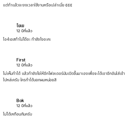
แต่ทำแล้วจะงงเวลาใช้งานหรือเปล่าเนี่ย ๕๕๕
โยเย
12 ปีที่แล้ว
ไอ4เอสทำไม่ได้อะ ทำยังไงอะคะ
First
12 ปีที่แล้ว
ไม่เห็นทำได้ แล้วทำยังไงให้อีกโฟลเดอร์มันเปิดขึ้นมาเองเพื่อจะได้เอาอีกอันใส่เข้า
ไปหล่ะครับ ใครทำได้บอกผมหน่อยสิ
Bok
12 ปีที่แล้ว
ไม่ได้เหทือนกันครับ