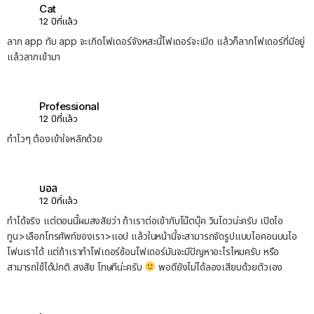
Cat
12 ปีที่แล้ว
ลาก app ทับ app จะเกิดโฟเดอร์จังหสะนี้โฟเดอร์จะเปิด แล้วก็ลากโฟเดอร์ที่มีอยู่
แล้วลากเข้ามา
Professional
12 ปีที่แล้ว
ทำไวๆ ต้องเข้าใจหลักด้วย
บอล
12 ปีที่แล้ว
ทำได้จริง แต่ตอนนี้ผมสงสัยว่า ถ้าเราต่อเข้ากับโน๊ตบุ๊ค วินโดวน่ะครับ เปิดไอ
ทูน>เลือกโทรศัพท์ของเรา>แอป แล้วในหน้านี้จะสามารถจัดรูปแบบไอคอนบนไอ
โฟนเราได้ แต่ถ้าเราทำโฟเดอร์ซ้อนโฟเดอร์มันจะมีปัญหาอะไรไหมครับ หรือ
สามารถใช้ได้ปกติ สงสัย โทษทีน่ะครับ
พอดียังไม่ได้ลองเสียบด้วยตัวเอง