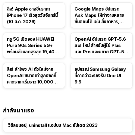
ลือ! Apple อาจขึ้นราคา
Google Maps อัปเกรด
iPhone 17 เร็วสุดวันจันทร์นี้
Ask Maps ให้ทำงานหลาย
(10 ส.ค. 2026)
ขั้นตอนได้ เช่น สั่งอาหาร,
ติดตามขนส่งสาธารณะ
ทรู 5G เปิดจอง HUAWEI
OpenAI อัปเกรด GPT-5.6
Pura 90s Series 5G+
Sol ใหม่ สำหรับผู้ใช้ Plus
พร้อมส่วนลดสูงสุด 19,400
และ Pro และขยาย GPT-5.6
บาท
Luna ให้ผู้ใช้ฟรี
ลือ! ลำโพง AI ตัวใหม่จาก
อุปกรณ์ Samsung Galaxy
OpenAI ขนาดเท่าลูกฮอกกี้
ที่คาดว่าจะรองรับ One UI
คาดราคาเริ่มราว 10,000
9.5
บาท
กำลังมาแรง
วิธีลบแอป, uninstall แอปบน Mac อัปเดต 2023