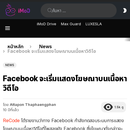
ค้นหา:
ส
ผิ
iMoD Drive
Max Guard
LUXESLA
เมนู
เรื่อง
คุณอยู่ที่นี่:
หน้าหลัก
News
Facebook จะเริ่มแสดงโฆษณาบนเนื้อหาวิดีโอ
ล่าสุด
NEWS
Facebook จะเริ่มแสดงโฆษณาบนเนื้อหา
วิดีโอ
โดย
Attapon Thaphaengphan
1.5k
ดู
10 ปีที่แล้ว
ReCode
ได้รายงานว่าทาง Facebook กำลังทดสอบระบบการแสดง
โฆษณาบนเนื้อหาวิดีโอที่โพสลงยัง Facebook ซึ่งโฆษณาดั่งกล่าวจะ