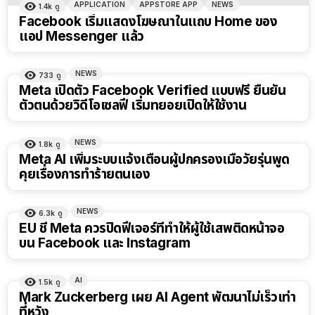
APPLICATION
APPSTORE APP
NEWS
1.4k
ดู
Facebook เริ่มแสดงโฆษณาในแถบ Home ของ
แอป Messenger แล้ว
NEWS
733
ดู
Meta เปิดตัว Facebook Verified แบบฟรี ยืนยัน
ตัวตนด้วยวิดีโอเซลฟี เริ่มทยอยเปิดให้ใช้งาน
NEWS
1.8k
ดู
Meta AI เพิ่มระบบแจ้งเตือนผู้ปกครองเมื่อวัยรุ่นพูด
คุยเรื่องการทำร้ายตนเอง
NEWS
6.3k
ดู
EU ชี้ Meta ควรปิดฟีเจอร์ที่ทำให้ผู้ใช้เสพติดหน้าจอ
บน Facebook และ Instagram
AI
1.5k
ดู
Mark Zuckerberg เผย AI Agent พัฒนาไม่เร็วเท่า
ที่หวัง