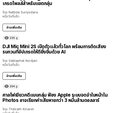
เกรดโพลล์สำหรับแชตกลุ่ม
โดย
Nattida Suriyodara
หนึ่งวันที่แล้ว
อ่านเพิ่มเติม
235
ดู
DJI Mic Mini 2S เปิดตัวแล้วทั่วโลก พร้อมการตัดเสียง
รบกวนที่อัปเกรดให้ดียิ่งขึ้นด้วย AI
โดย
Saktaphat Kordjan
หนึ่งวันที่แล้ว
อ่านเพิ่มเติม
294
ดู
ศาลไฟเขียวคดีแบบกลุ่ม ฟ้อง Apple ระบบจดจำใบหน้าใน
Photos อาจเรียกค่าเสียหายกว่า 3 หมื่นล้านดอลลาร์
โดย
Thitirath Kinaret