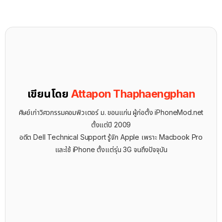
เขียนโดย
Attapon Thaphaengphan
ศิษย์เก่าวิศวกรรมคอมพิวเตอร์ ม. ขอนแก่น ผู้ก่อตั้ง iPhoneMod.net
ตั้งแต่ปี 2009
อดีต Dell Technical Support รู้จัก ​Apple เพราะ Macbook Pro
และใช้ iPhone ตั้งแต่รุ่น 3G จนถึงปัจจุบัน