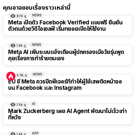
คุณอาจชอบเรื่องราวเหล่านี้
NEWS
879
ดู
Meta เปิดตัว Facebook Verified แบบฟรี ยืนยัน
ตัวตนด้วยวิดีโอเซลฟี เริ่มทยอยเปิดให้ใช้งาน
NEWS
1.9k
ดู
Meta AI เพิ่มระบบแจ้งเตือนผู้ปกครองเมื่อวัยรุ่นพูด
คุยเรื่องการทำร้ายตนเอง
NEWS
6.3k
ดู
EU ชี้ Meta ควรปิดฟีเจอร์ที่ทำให้ผู้ใช้เสพติดหน้าจอ
บน Facebook และ Instagram
AI
1.5k
ดู
Mark Zuckerberg เผย AI Agent พัฒนาไม่เร็วเท่า
ที่หวัง
APP
1.6k
ดู