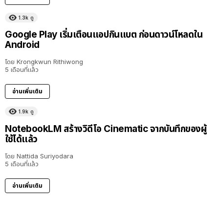
1.3k
ดู
Google Play เริ่มเตือนแอปกินแบต ก่อนดาวน์โหลดใน
Android
โดย
Krongkwun Rithiwong
5 เดือนที่แล้ว
อ่านเพิ่มเติม
1.9k
ดู
NotebookLM สร้างวิดีโอ Cinematic จากบันทึกของผู้
ใช้ได้แล้ว
โดย
Nattida Suriyodara
5 เดือนที่แล้ว
อ่านเพิ่มเติม