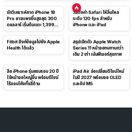
นักวิเคราะห์คาด iPhone 18
วิธีตั้งค่า Safari ให้ลื่นไหล
Pro อาจแพงขึ้นสูงสุด 300
ระดับ 120 fps สำหรับ
ดอลลาร์ เริ่มต้นแตะ 1,399
iPhone และ iPad
ดอลลาร์
Fitbit ซิงก์ข้อมูลไปยัง Apple
สรุปเปิดตัว Apple Watch
Health ได้แล้ว
Series 11 หน้าจอทนทานกว่า
เดิม 2 เท่า เน้นฟีเจอร์สุขภาพ
ลือ iPhone รุ่นครบรอบ 20 ปี
iPad Air จ่อเปลี่ยนดีไซน์ใหม่
ใช้หน้าจอใหญ่ขึ้น พร้อมดีไซน์
ในปี 2027 พร้อมจอ OLED
ไร้ขอบโค้งทั้งสี่ด้าน
และชิป M5