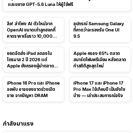
และขยาย GPT-5.6 Luna ให้ผู้ใช้ฟรี
ลือ! ลำโพง AI ตัวใหม่จาก
อุปกรณ์ Samsung Galaxy
OpenAI ขนาดเท่าลูกฮอกกี้
ที่คาดว่าจะรองรับ One UI
คาดราคาเริ่มราว 10,000
9.5
บาท
ยอดจัดส่ง iPad ลดลงใน
Apple ครอง 65% ตลาด
ไตรมาส 2 ปี 2026 แต่
สมาร์ตโฟนพรีเมียม หลังตลาด
Apple ยังครองผู้นำตลาด
ทำสถิติสูงสุดใหม่
แท็บเล็ต
41:47
iPhone 18 Pro และ iPhone
iPhone 17 และ iPhone 17
จอพับ อาจของขาดช่วงเปิด
Pro Max ใช้เกือบปี เป็นยังไง
ขาย จากปัญหา DRAM
บ้าง — เล่าประสบการณ์จริง
กำลังมาแรง