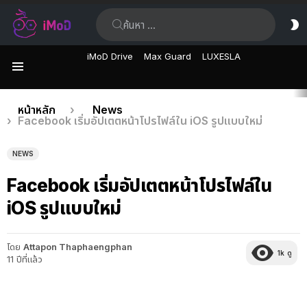
ค้นหา:
ส
ผิ
iMoD Drive
Max Guard
LUXESLA
เมนู
เรื่อง
คุณอยู่ที่นี่:
หน้าหลัก
News
Facebook เริ่มอัปเตตหน้าโปรไฟล์ใน iOS รูปแบบใหม่
ล่าสุด
NEWS
Facebook เริ่มอัปเตตหน้าโปรไฟล์ใน
iOS รูปแบบใหม่
โดย
Attapon Thaphaengphan
1k
ดู
11 ปีที่แล้ว