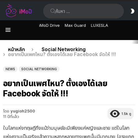
ค้นหา:
ส
ผิ
iMoD Drive
Max Guard
LUXESLA
เมนู
เรื่อง
คุณอยู่ที่นี่:
หน้าหลัก
Social Networking
อยากเป็นเพศไหน? ตั้งเองได้เลย Facebook จัดให้ !!!
ล่าสุด
NEWS
SOCIAL NETWORKING
อยากเป็นเพศไหน? ตั้งเองได้เลย
Facebook จัดให้ !!!
โดย
yugioh2500
1.5k
ดู
11 ปีที่แล้ว
ในโลกแห่งทฤษฎีถึงแม้ว่ามนุษย์จะมีเพียงแค่หญิงและชาย แต่ในโลก
แห่งความเป็นจริงแล้วความหลากหลายทางเพศนั้นมีมากมาย (อาจแตก