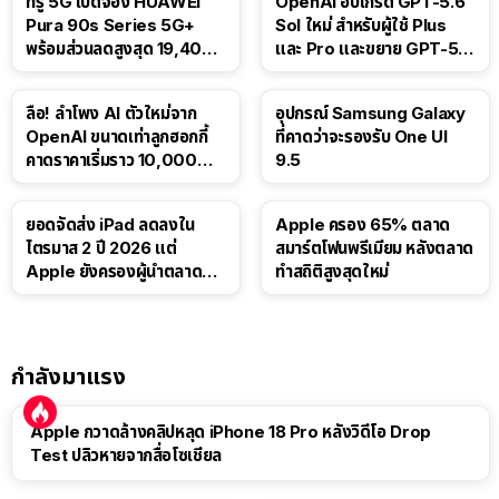
ทรู 5G เปิดจอง HUAWEI
OpenAI อัปเกรด GPT-5.6
Pura 90s Series 5G+
Sol ใหม่ สำหรับผู้ใช้ Plus
พร้อมส่วนลดสูงสุด 19,400
และ Pro และขยาย GPT-5.6
บาท
Luna ให้ผู้ใช้ฟรี
ลือ! ลำโพง AI ตัวใหม่จาก
อุปกรณ์ Samsung Galaxy
OpenAI ขนาดเท่าลูกฮอกกี้
ที่คาดว่าจะรองรับ One UI
คาดราคาเริ่มราว 10,000
9.5
บาท
ยอดจัดส่ง iPad ลดลงใน
Apple ครอง 65% ตลาด
ไตรมาส 2 ปี 2026 แต่
สมาร์ตโฟนพรีเมียม หลังตลาด
Apple ยังครองผู้นำตลาด
ทำสถิติสูงสุดใหม่
แท็บเล็ต
กำลังมาแรง
Apple กวาดล้างคลิปหลุด iPhone 18 Pro หลังวิดีโอ Drop
Test ปลิวหายจากสื่อโซเชียล