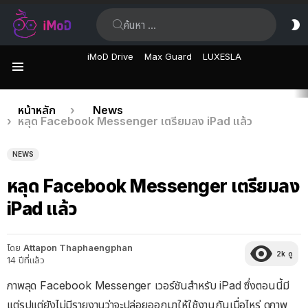
ค้นหา:
ส
ผิ
iMoD Drive
Max Guard
LUXESLA
เมนู
เรื่อง
คุณอยู่ที่นี่:
หน้าหลัก
News
หลุด Facebook Messenger เตรียมลง iPad แล้ว
ล่าสุด
NEWS
หลุด Facebook Messenger เตรียมลง
iPad แล้ว
โดย
Attapon Thaphaengphan
2k
ดู
14 ปีที่แล้ว
ภาพลุด Facebook Messenger เวอร์ชันสำหรับ iPad ซึ่งตอนนี้มี
แต่รูปแต่ยังไม่มีรายงานว่าจะปล่อยออกมาให้ใช้งานกันเมื่อไหร่ ดูภาพ