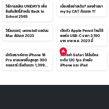
วิธีการสมัคร UNiDAYS เพื่อ
เบื่อเครือข่ายเดิม? ลองย้ายมา
ยืนยันสิทธิ์สำหรับ Back to
my by CAT กันเถอะ !!!
School 2565
วิธีลบแอป, uninstall แอปบน
เปิดตัว Apple Pencil ใหม่ใช้
Mac อัปเดต 2023
พอร์ต USB-C ราคา 3,190
บาท ขาย พ.ย. 2023 นี้
นักวิเคราะห์คาด iPhone 18
วิธีตั้งค่า Safari ให้ลื่นไหล
Pro อาจแพงขึ้นสูงสุด 300
ระดับ 120 fps สำหรับ
ดอลลาร์ เริ่มต้นแตะ 1,399
iPhone และ iPad
ดอลลาร์