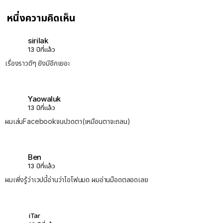
หนึ่งความคิดเห็น
sirilak
13 ปีที่แล้ว
เรื่องราวดีๆ ยังมีอีกเยอะ
Yaowaluk
13 ปีที่แล้ว
ผมเล่นFacebookจนปวดตา(เหมือนตาจะถลน)
Ben
13 ปีที่แล้ว
ผมเพิ่งรู้ว่าเวปนี้อ่านว่าไอโฟนมด ผมอ่านม๊อดตลอดเลย
iTar