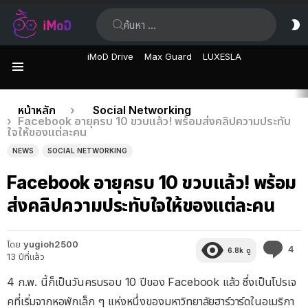
ค้นหา:
ส
ผิ
iMoD Drive
Max Guard
LUXESLA
เมนู
เรื่อง
คุณอยู่ที่นี่:
หน้าหลัก
Social Networking
Facebook อายุครบ 10 ขวบแล้ว! พร้อมส่งคลิปความประทับ
ล่าสุด
ใจให้ของแต่ละคน
NEWS
SOCIAL NETWORKING
Facebook อายุครบ 10 ขวบแล้ว! พร้อม
ส่งคลิปความประทับใจให้ของแต่ละคน
โดย
yugioh2500
คว
4
6.8k
ดู
13 ปีที่แล้ว
คิด
เห็
4 ก.พ. นี้ก็เป็นวันครบรอบ 10 ปีของ Facebook แล้ว ซึ่งเป็นโปรเจ
คที่เริ่มจากหอพักเล็ก ๆ แห่งหนึ่งของมหาวิทยาลัยฮาร์วาร์ดในอเมริกา