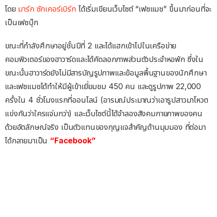
โดย
มาร์ก ซักเคอร์เบิร์ก
ได้เริ่มเขียนเว็บไซต์ “เฟซแมช” ขึ้นมาก่อนที่จะ
เป็นเฟซบุ๊ก
ขณะที่กำลังศึกษาอยู่ชั้นปีที่ 2 และได้แฮกเข้าไปในเครือข่าย
คอมพิวเตอร์ของฮาวาร์ดและได้คัดลอกภาพส่วนตัวประจำหอพัก ซึ่งใน
ขณะนั้นฮาวาร์ดยังไม่มีสารบัญรูปภาพและข้อมูลพื้นฐานของนักศึกษา
และเฟซแมชได้ทำให้มีผู้เข้าเยี่ยมชม 450 คน และดูรูปภาพ 22,000
ครั้งใน 4 ชั่วโมงแรกที่ออนไลน์ (อารมณ์ประมาณว่าเอารูปสาวมาโหวต
แข่งกันว่าใครแจ่มกว่า) และเว็บไซต์นี้ได้จำลองสังคมกายภาพของคน
ด้วยอัตลักษณ์จริง เป็นตัวแทนของกุญแจสำคัญด้านมุมมอง ที่ต่อมา
ได้กลายมาเป็น
“Facebook”