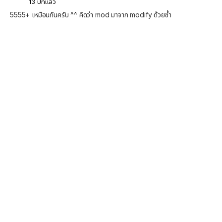
13 ปีที่แล้ว
5555+ เหมือนกันครับ ^^ คิดว่า mod มาจาก modify ด้วยซ้ำ