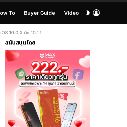
เข้า
สลับ
ow To
Buyer Guide
Video
สู่
ผิว
ระบบ
40:16
OS 10.0.X ถึง 10.1.1
สนับสนุนโดย