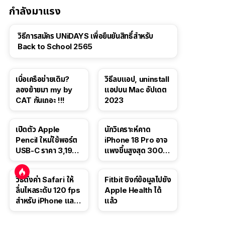
กำลังมาแรง
วิธีการสมัคร UNiDAYS เพื่อยืนยันสิทธิ์สำหรับ
Back to School 2565
เบื่อเครือข่ายเดิม?
วิธีลบแอป, uninstall
ลองย้ายมา my by
แอปบน Mac อัปเดต
CAT กันเถอะ !!!
2023
เปิดตัว Apple
นักวิเคราะห์คาด
Pencil ใหม่ใช้พอร์ต
iPhone 18 Pro อาจ
USB-C ราคา 3,190
แพงขึ้นสูงสุด 300
บาท ขาย พ.ย. 2023
ดอลลาร์ เริ่มต้นแตะ
นี้
1,399 ดอลลาร์
วิธีตั้งค่า Safari ให้
Fitbit ซิงก์ข้อมูลไปยัง
ลื่นไหลระดับ 120 fps
Apple Health ได้
สำหรับ iPhone และ
แล้ว
iPad