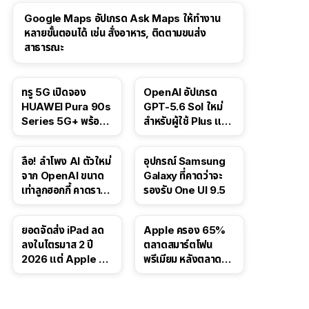
Google Maps อัปเกรด Ask Maps ให้ทำงาน
หลายขั้นตอนได้ เช่น สั่งอาหาร, ติดตามขนส่ง
สาธารณะ
ทรู 5G เปิดจอง
OpenAI อัปเกรด
HUAWEI Pura 90s
GPT-5.6 Sol ใหม่
Series 5G+ พร้อม
สำหรับผู้ใช้ Plus และ
ส่วนลดสูงสุด 19,400
Pro และขยาย GPT-
บาท
5.6 Luna ให้ผู้ใช้ฟรี
ลือ! ลำโพง AI ตัวใหม่
อุปกรณ์ Samsung
จาก OpenAI ขนาด
Galaxy ที่คาดว่าจะ
เท่าลูกฮอกกี้ คาดราคา
รองรับ One UI 9.5
เริ่มราว 10,000 บาท
ยอดจัดส่ง iPad ลด
Apple ครอง 65%
ลงในไตรมาส 2 ปี
ตลาดสมาร์ตโฟน
2026 แต่ Apple ยัง
พรีเมียม หลังตลาดทำ
ครองผู้นำตลาด
สถิติสูงสุดใหม่
แท็บเล็ต