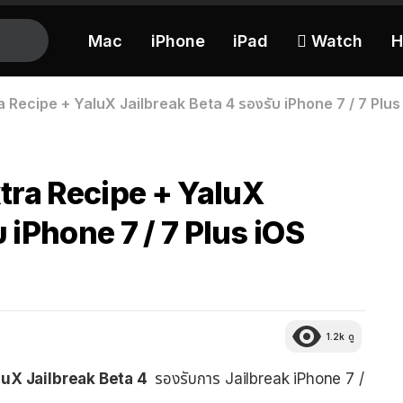
Mac
iPhone
iPad
 Watch
H
 Recipe + YaluX Jailbreak Beta 4 รองรับ iPhone 7 / 7 Plus i
xtra Recipe + YaluX
บ iPhone 7 / 7 Plus iOS
1.2k
ดู
luX Jailbreak Beta 4
รองรับการ Jailbreak iPhone 7 /