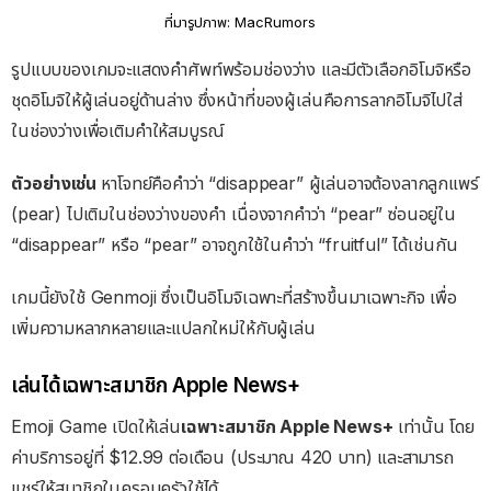
ที่มารูปภาพ: MacRumors
รูปแบบของเกมจะแสดงคำศัพท์พร้อมช่องว่าง และมีตัวเลือกอิโมจิหรือ
ชุดอิโมจิให้ผู้เล่นอยู่ด้านล่าง ซึ่งหน้าที่ของผู้เล่นคือการลากอิโมจิไปใส่
ในช่องว่างเพื่อเติมคำให้สมบูรณ์
ตัวอย่างเช่น
หาโจทย์คือคำว่า “disappear” ผู้เล่นอาจต้องลากลูกแพร์
(pear) ไปเติมในช่องว่างของคำ เนื่องจากคำว่า “pear” ซ่อนอยู่ใน
“disappear” หรือ “pear” อาจถูกใช้ในคำว่า “fruitful” ได้เช่นกัน
เกมนี้ยังใช้ Genmoji ซึ่งเป็นอิโมจิเฉพาะที่สร้างขึ้นมาเฉพาะกิจ เพื่อ
เพิ่มความหลากหลายและแปลกใหม่ให้กับผู้เล่น
เล่นได้เฉพาะสมาชิก Apple News+
Emoji Game เปิดให้เล่น
เฉพาะสมาชิก Apple News+
เท่านั้น โดย
ค่าบริการอยู่ที่ $12.99 ต่อเดือน (ประมาณ 420 บาท) และสามารถ
แชร์ให้สมาชิกในครอบครัวใช้ได้