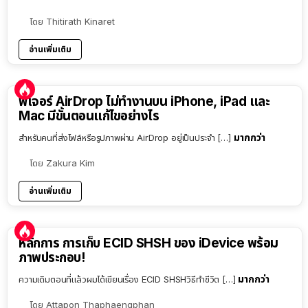
โดย
Thitirath Kinaret
อ่านเพิ่มเติม
ฟีเจอร์ AirDrop ไม่ทำงานบน iPhone, iPad และ
Mac มีขั้นตอนแก้ไขอย่างไร
มากกว่า
สำหรับคนที่ส่งไฟล์หรือรูปภาพผ่าน AirDrop อยู่เป็นประจำ […]
โดย
Zakura Kim
อ่านเพิ่มเติม
หลักการ การเก็บ ECID SHSH ของ iDevice พร้อม
ภาพประกอบ!
มากกว่า
ความเดิมตอนที่แล้วผมได้เขียนเรื่อง ECID SHSHวิธีทำชีวิต […]
โดย
Attapon Thaphaengphan