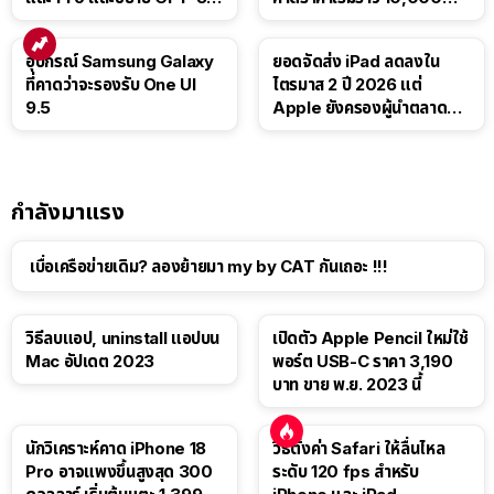
Luna ให้ผู้ใช้ฟรี
บาท
อุปกรณ์ Samsung Galaxy
ยอดจัดส่ง iPad ลดลงใน
ที่คาดว่าจะรองรับ One UI
ไตรมาส 2 ปี 2026 แต่
9.5
Apple ยังครองผู้นำตลาด
แท็บเล็ต
กำลังมาแรง
เบื่อเครือข่ายเดิม? ลองย้ายมา my by CAT กันเถอะ !!!
วิธีลบแอป, uninstall แอปบน
เปิดตัว Apple Pencil ใหม่ใช้
Mac อัปเดต 2023
พอร์ต USB-C ราคา 3,190
บาท ขาย พ.ย. 2023 นี้
นักวิเคราะห์คาด iPhone 18
วิธีตั้งค่า Safari ให้ลื่นไหล
Pro อาจแพงขึ้นสูงสุด 300
ระดับ 120 fps สำหรับ