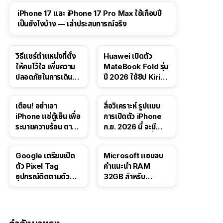
41:47
iPhone 17 และ iPhone 17 Pro Max ใช้เกือบปี
เป็นยังไงบ้าง — เล่าประสบการณ์จริง
วิธีแชร์ตำแหน่งที่ตั้ง
Huawei เปิดตัว
ให้คนไว้ใจ เพิ่มความ
MateBook Fold รุ่น
ปลอดภัยในการเดิน
ปี 2026 ใช้ชิป Kirin
ทาง สำหรับ iPhone,
X90 Plus
iPad
เตือน! อย่าเอา
สื่อวิเคราะห์ รูปแบบ
iPhone แช่ตู้เย็น เพื่อ
การเปิดตัว iPhone
ระบายความร้อน ตาม
ก.ย. 2026 นี้ จะมี
คำแนะนำใน TikTok
“ชีวิตชีวา” มากขึ้น
Google เตรียมเปิด
Microsoft แอบลบ
ตัว Pixel Tag
คำแนะนำ RAM
อุปกรณ์ติดตามตัว
32GB สำหรับ
ราคาเดียวกับ AirTag
Windows 11 ออก
จากเว็บตัวเอง