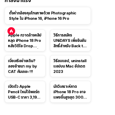
กำลังมาแรง
ตั้งค่ากล้องคุมโทนภาพด้วย Photographic
Style ใน iPhone 16, iPhone 16 Pro
Apple กวาดล้างคลิป
วิธีการสมัคร
หลุด iPhone 18 Pro
UNiDAYS เพื่อยืนยัน
หลังวิดีโอ Drop
สิทธิ์สำหรับ Back to
Test ปลิวหายจากสื่อ
School 2565
โซเชียล
เบื่อเครือข่ายเดิม?
วิธีลบแอป, uninstall
ลองย้ายมา my by
แอปบน Mac อัปเดต
CAT กันเถอะ !!!
2023
เปิดตัว Apple
นักวิเคราะห์คาด
Pencil ใหม่ใช้พอร์ต
iPhone 18 Pro อาจ
USB-C ราคา 3,190
แพงขึ้นสูงสุด 300
บาท ขาย พ.ย. 2023
ดอลลาร์ เริ่มต้นแตะ
นี้
1,399 ดอลลาร์