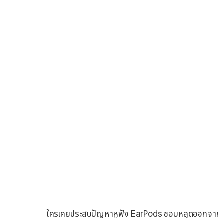
ใครเคยประสบปัญหาหูฟัง EarPods ชอบหลุดออกจากหูบ้