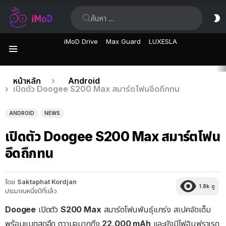
ค้นหา:
ส
ผิ
iMoD Drive
Max Guard
LUXESLA
เมนู
เรื่อง
คุณอยู่ที่นี่:
หน้าหลัก
Android
เปิดตัว Doogee S200 Max สมาร์ตโฟนอึดถึกทน
ล่าสุด
ANDROID
NEWS
เปิดตัว Doogee S200 Max สมาร์ตโฟน
อึดถึกทน
โดย
Saktaphat Kordjan
1.8k
ดู
ประมาณหนึ่งปีที่แล้ว
Doogee
เปิดตัว
S200 Max
สมาร์ตโฟนพันธุ์แกร่ง สเปคจัดเต็ม
พร้อมแบตสุดอึด ตวามจุมากถึง
22,000 mAh
และยังมีไฟอินฟราเรด