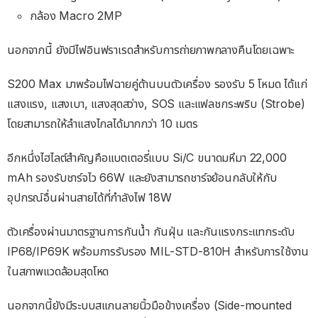
กล้อง Macro 2MP
นอกจากนี้ ยังมีไฟอินฟราเรดสำหรับการถ่ายภาพกลางคืนโดยเฉพาะ
S200 Max มาพร้อมไฟฉายคู่ด้านบนตัวเครื่อง รองรับ 5 โหมด ได้แก่
แสงแรง, แสงเบา, แสงสุดสว่าง, SOS และแฟลชกระพริบ (Strobe)
โดยสามารถให้ลำแสงไกลได้มากกว่า 10 เมตร
อีกหนึ่งไฮไลต์สำคัญคือแบตเตอรี่แบบ Si/C ขนาดมหึมา 22,000
mAh รองรับชาร์จไว 66W และยังสามารถชาร์จย้อนกลับให้กับ
อุปกรณ์อื่นผ่านสายได้ที่กำลังไฟ 18W
ตัวเครื่องผ่านมาตรฐานการกันน้ำ กันฝุ่น และกันแรงกระแทกระดับ
IP68/IP69K พร้อมการรับรอง MIL-STD-810H สำหรับการใช้งาน
ในสภาพแวดล้อมสุดโหด
นอกจากนี้ยังมีระบบสแกนลายนิ้วมือข้างเครื่อง (Side-mounted