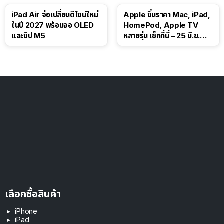
iPad Air จ่อเปลี่ยนดีไซน์ใหม่
Apple ขึ้นราคา Mac, iPad,
ในปี 2027 พร้อมจอ OLED
HomePod, Apple TV
และชิป M5
หลายรุ่น เช็กที่นี่ – 25 มิ.ย.
2026
เลือกซื้อสินค้า
iPhone
iPad