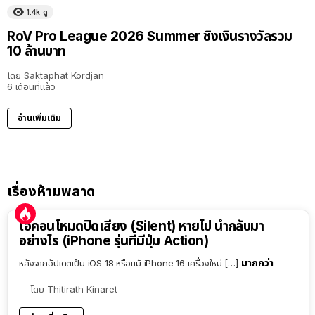
1.4k
ดู
RoV Pro League 2026 Summer ชิงเงินรางวัลรวม
10 ล้านบาท
โดย
Saktaphat Kordjan
6 เดือนที่แล้ว
อ่านเพิ่มเติม
เรื่องห้ามพลาด
ไอคอนโหมดปิดเสียง (Silent) หายไป นำกลับมา
อย่างไร (iPhone รุ่นที่มีปุ่ม Action)
มากกว่า
หลังจากอัปเดตเป็น iOS 18 หรือแม้ iPhone 16 เครื่องใหม่ […]
โดย
Thitirath Kinaret