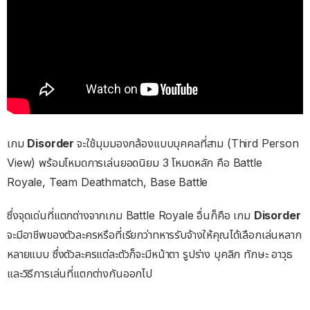
เกม
Disorder
จะใช้มุมมองกล้องแบบบุคคลที่สาม (Third Person
View) พร้อมโหมดการเล่นยอดนิยม 3 โหมดหลัก คือ Battle
Royale, Team Deathmatch, Base Battle
ซึ่งจุดเด่นที่แตกต่างจากเกม Battle Royale อื่นก็คือ เกม
Disorder
จะมีอาชีพของตัวละครหรือที่เรียกว่าทหารรับจ้างให้คุณได้เลือกเล่นหลาก
หลายแบบ ซึ่งตัวละครแต่ละตัวก็จะมีหน้าตา รูปร่าง บุคลิก ทักษะ อาวุธ
และวิธีการเล่นที่แตกต่างกันออกไป