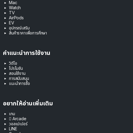
Mac
Watch
TV
AirPods
EV
อุปกรณ์เสริม
สินค้าราคาเพื่อการศึกษา
คำแนะนำการใช้งาน
วิดีโอ
โปรโมชัน
สอนใช้งาน
การสนับสนุน
แนะนำการซื้อ
อยากให้อ่านเพิ่มเติม
เกม
 Arcade
วอลเปเปอร์
LINE