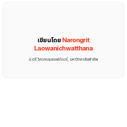
เขียนโดย
Narongrit
Laowanichwatthana
ป.ตรี วิศวกรรมซอฟต์แวร์, มหาวิทยาลัยพัายัพ