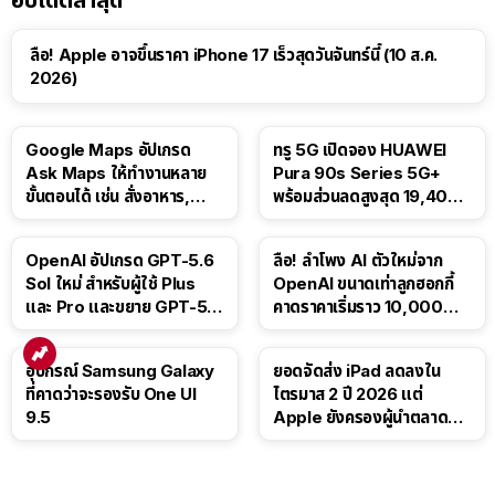
อัปเดตล่าสุด
ลือ! Apple อาจขึ้นราคา iPhone 17 เร็วสุดวันจันทร์นี้ (10 ส.ค.
2026)
Google Maps อัปเกรด
ทรู 5G เปิดจอง HUAWEI
Ask Maps ให้ทำงานหลาย
Pura 90s Series 5G+
ขั้นตอนได้ เช่น สั่งอาหาร,
พร้อมส่วนลดสูงสุด 19,400
ติดตามขนส่งสาธารณะ
บาท
OpenAI อัปเกรด GPT-5.6
ลือ! ลำโพง AI ตัวใหม่จาก
Sol ใหม่ สำหรับผู้ใช้ Plus
OpenAI ขนาดเท่าลูกฮอกกี้
และ Pro และขยาย GPT-5.6
คาดราคาเริ่มราว 10,000
Luna ให้ผู้ใช้ฟรี
บาท
อุปกรณ์ Samsung Galaxy
ยอดจัดส่ง iPad ลดลงใน
ที่คาดว่าจะรองรับ One UI
ไตรมาส 2 ปี 2026 แต่
9.5
Apple ยังครองผู้นำตลาด
แท็บเล็ต