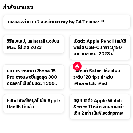
กำลังมาแรง
เบื่อเครือข่ายเดิม? ลองย้ายมา my by CAT กันเถอะ !!!
วิธีลบแอป, uninstall แอปบน
เปิดตัว Apple Pencil ใหม่ใช้
Mac อัปเดต 2023
พอร์ต USB-C ราคา 3,190
บาท ขาย พ.ย. 2023 นี้
นักวิเคราะห์คาด iPhone 18
วิธีตั้งค่า Safari ให้ลื่นไหล
Pro อาจแพงขึ้นสูงสุด 300
ระดับ 120 fps สำหรับ
ดอลลาร์ เริ่มต้นแตะ 1,399
iPhone และ iPad
ดอลลาร์
Fitbit ซิงก์ข้อมูลไปยัง Apple
สรุปเปิดตัว Apple Watch
Health ได้แล้ว
Series 11 หน้าจอทนทานกว่า
เดิม 2 เท่า เน้นฟีเจอร์สุขภาพ