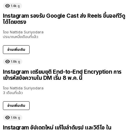
1.4k
ดู
Instagram รองรับ Google Cast ส่ง Reels ขึ้นจอทีวีดู
ได้โดยตรง
โดย
Nattida Suriyodara
ประมาณหนึ่งเดือนที่แล้ว
อ่านเพิ่มเติม
1.8k
ดู
Instagram เตรียมยุติ End-to-End Encryption การ
เข้ารหัสข้อความใน DM เริ่ม 8 พ.ค. นี้
โดย
Nattida Suriyodara
3 เดือนที่แล้ว
อ่านเพิ่มเติม
1.6k
ดู
Instagram อัปเดตใหม่ แก้ไขลำดับรูป และวิดีโอ ใน