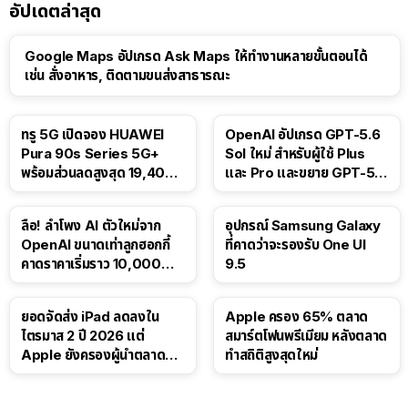
อัปเดตล่าสุด
Google Maps อัปเกรด Ask Maps ให้ทำงานหลายขั้นตอนได้
เช่น สั่งอาหาร, ติดตามขนส่งสาธารณะ
ทรู 5G เปิดจอง HUAWEI
OpenAI อัปเกรด GPT-5.6
Pura 90s Series 5G+
Sol ใหม่ สำหรับผู้ใช้ Plus
พร้อมส่วนลดสูงสุด 19,400
และ Pro และขยาย GPT-5.6
บาท
Luna ให้ผู้ใช้ฟรี
ลือ! ลำโพง AI ตัวใหม่จาก
อุปกรณ์ Samsung Galaxy
OpenAI ขนาดเท่าลูกฮอกกี้
ที่คาดว่าจะรองรับ One UI
คาดราคาเริ่มราว 10,000
9.5
บาท
ยอดจัดส่ง iPad ลดลงใน
Apple ครอง 65% ตลาด
ไตรมาส 2 ปี 2026 แต่
สมาร์ตโฟนพรีเมียม หลังตลาด
Apple ยังครองผู้นำตลาด
ทำสถิติสูงสุดใหม่
แท็บเล็ต