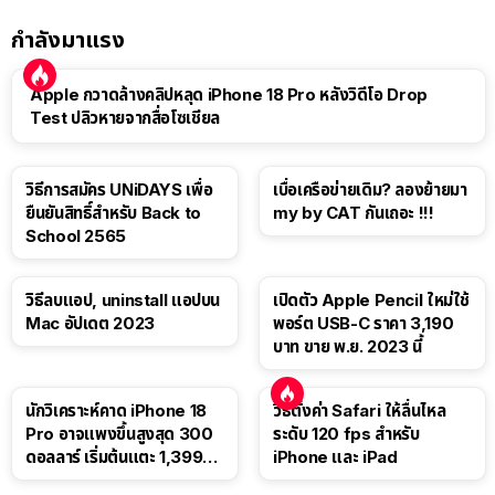
กำลังมาแรง
Apple กวาดล้างคลิปหลุด iPhone 18 Pro หลังวิดีโอ Drop
Test ปลิวหายจากสื่อโซเชียล
วิธีการสมัคร UNiDAYS เพื่อ
เบื่อเครือข่ายเดิม? ลองย้ายมา
ยืนยันสิทธิ์สำหรับ Back to
my by CAT กันเถอะ !!!
School 2565
วิธีลบแอป, uninstall แอปบน
เปิดตัว Apple Pencil ใหม่ใช้
Mac อัปเดต 2023
พอร์ต USB-C ราคา 3,190
บาท ขาย พ.ย. 2023 นี้
นักวิเคราะห์คาด iPhone 18
วิธีตั้งค่า Safari ให้ลื่นไหล
Pro อาจแพงขึ้นสูงสุด 300
ระดับ 120 fps สำหรับ
ดอลลาร์ เริ่มต้นแตะ 1,399
iPhone และ iPad
ดอลลาร์