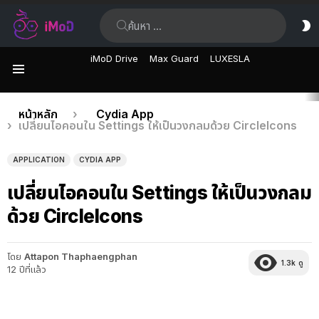
ค้นหา:
ส
ผิ
iMoD Drive
Max Guard
LUXESLA
เมนู
เรื่อง
คุณอยู่ที่นี่:
หน้าหลัก
Cydia App
เปลี่ยนไอคอนใน Settings ให้เป็นวงกลมด้วย CircleIcons
ล่าสุด
APPLICATION
CYDIA APP
เปลี่ยนไอคอนใน Settings ให้เป็นวงกลม
ด้วย CircleIcons
โดย
Attapon Thaphaengphan
1.3k
ดู
12 ปีที่แล้ว