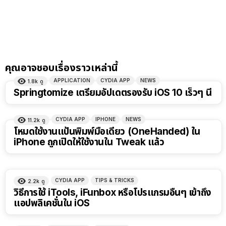
คุณอาจชอบเรื่องราวเหล่านี้
APPLICATION
CYDIA APP
NEWS
1.8k
ดู
Springtomize เตรียมอัปเดตรองรับ iOS 10 เร็วๆ นี้
CYDIA APP
IPHONE
NEWS
11.2k
ดู
โหมดใช้งานแป้นพิมพ์มือเดียว (OneHanded) ใน
iPhone ถูกเปิดให้ใช้งานใน Tweak แล้ว
CYDIA APP
TIPS & TRICKS
2.2k
ดู
วิธีการใช้ iTools, iFunbox หรือโปรแกรมอื่นๆ เข้าถึง
แอปพลิเคชั่นใน iOS