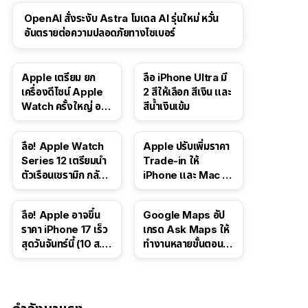
OpenAI สั่งระงับ Astra โมเดล AI รุ่นใหม่ หวั่น
อันตรายต่อความปลอดภัยทางไซเบอร์
Apple เตรียม ยก
ลือ iPhone Ultra มี
เครื่องดีไซน์ Apple
2 สีให้เลือก สีเงิน และ
Watch ครั้งใหญ่ อาจ
สีน้ำเงินเข้ม
มีรุ่นหน้าจอทรงกลม
และรุ่นที่ไม่มีหน้าจอ
ลือ! Apple Watch
Apple ปรับเพิ่มราคา
Series 12 เตรียมนำ
Trade-in ให้
ตัวเรือนเซรามิก กลับ
iPhone และ Mac ใน
มา
สหรัฐฯ
ลือ! Apple อาจขึ้น
Google Maps อัป
ราคา iPhone 17 เร็ว
เกรด Ask Maps ให้
สุดวันจันทร์นี้ (10 ส.ค.
ทำงานหลายขั้นตอนได้
2026)
เช่น สั่งอาหาร,
ติดตามขนส่ง
สาธารณะ