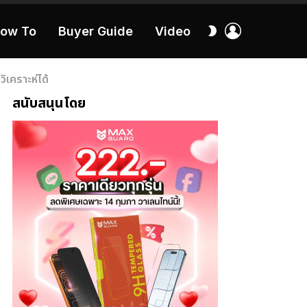
เข้า
สลับ
ow To
Buyer Guide
Video
สู่
ผิว
ระบบ
40:16
เคราะห์ได้
สนับสนุนโดย