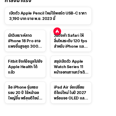
กำลังมาแรง
เปิดตัว Apple Pencil ใหม่ใช้พอร์ต USB-C ราคา
3,190 บาท ขาย พ.ย. 2023 นี้
นักวิเคราะห์คาด
วิธีตั้งค่า Safari ให้
iPhone 18 Pro อาจ
ลื่นไหลระดับ 120 fps
แพงขึ้นสูงสุด 300
สำหรับ iPhone และ
ดอลลาร์ เริ่มต้นแตะ
iPad
1,399 ดอลลาร์
Fitbit ซิงก์ข้อมูลไปยัง
สรุปเปิดตัว Apple
Apple Health ได้
Watch Series 11
แล้ว
หน้าจอทนทานกว่าเดิม
2 เท่า เน้นฟีเจอร์
สุขภาพ
ลือ iPhone รุ่นครบ
iPad Air จ่อเปลี่ยน
รอบ 20 ปี ใช้หน้าจอ
ดีไซน์ใหม่ ในปี 2027
ใหญ่ขึ้น พร้อมดีไซน์ไร้
พร้อมจอ OLED และ
ขอบโค้งทั้งสี่ด้าน
ชิป M5