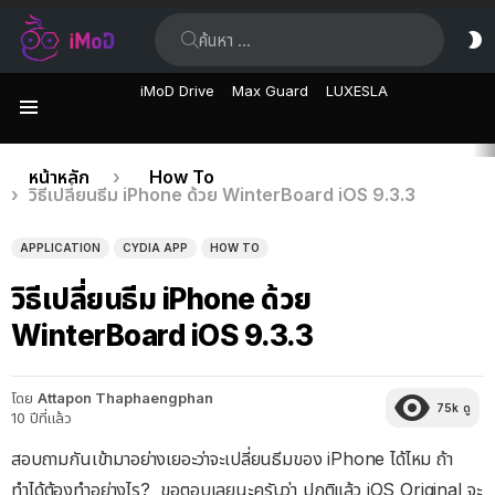
ค้นหา:
ส
ผิ
iMoD Drive
Max Guard
LUXESLA
เมนู
เรื่อง
คุณอยู่ที่นี่:
หน้าหลัก
How To
วิธีเปลี่ยนธีม iPhone ด้วย WinterBoard iOS 9.3.3
ล่าสุด
APPLICATION
CYDIA APP
HOW TO
วิธีเปลี่ยนธีม iPhone ด้วย
WinterBoard iOS 9.3.3
โดย
Attapon Thaphaengphan
75k
ดู
10 ปีที่แล้ว
สอบถามกันเข้ามาอย่างเยอะว่าจะเปลี่ยนธีมของ iPhone ได้ไหม ถ้า
ทำได้ต้องทำอย่างไร? ขอตอบเลยนะครับว่า ปกติแล้ว iOS Original จะ