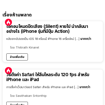
เรื่องห้ามพลาด
ไอคอนโหมดปิดเสียง (Silent) หายไป นำกลับมา
อย่างไร (iPhone รุ่นที่มีปุ่ม Action)
มากกว่า
หลังจากอัปเดตเป็น iOS 18 หรือแม้ iPhone 16 เครื่องใหม่ […]
โดย
Thitirath Kinaret
อ่านเพิ่มเติม
วิธีตั้งค่า Safari ให้ลื่นไหลระดับ 120 fps สำหรับ
iPhone และ iPad
มากกว่า
การตั้งค่าเว็ปเบาว์เซอร์ Safari สำหรับ iPhone และ iPad […]
โดย
Sasithakan Sritonthip