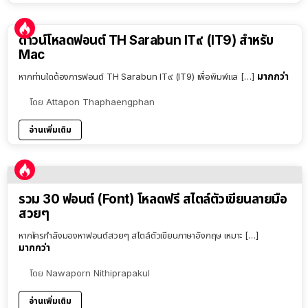
ดาวน์โหลดฟอนต์ TH Sarabun IT๙ (IT9) สำหรับ
Mac
มากกว่า
หากท่านใดต้องการฟอนต์ TH Sarabun IT๙ (IT9) เพื่อพิมพ์แล […]
โดย
Attapon Thaphaengphan
อ่านเพิ่มเติม
รวม 30 ฟอนต์ (Font) โหลดฟรี สไตล์ตัวเขียนลายมือ
สวยๆ
หากใครกำลังมองหาฟอนต์สวยๆ สไตล์ตัวเขียนภาษาอังกฤษ เหมาะ […]
มากกว่า
โดย
Nawaporn Nithiprapakul
อ่านเพิ่มเติม