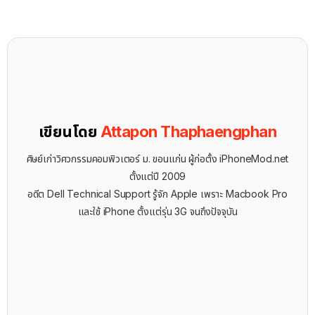
เขียนโดย
Attapon Thaphaengphan
ศิษย์เก่าวิศวกรรมคอมพิวเตอร์ ม. ขอนแก่น ผู้ก่อตั้ง iPhoneMod.net
ตั้งแต่ปี 2009
อดีต Dell Technical Support รู้จัก ​Apple เพราะ Macbook Pro
และใช้ iPhone ตั้งแต่รุ่น 3G จนถึงปัจจุบัน