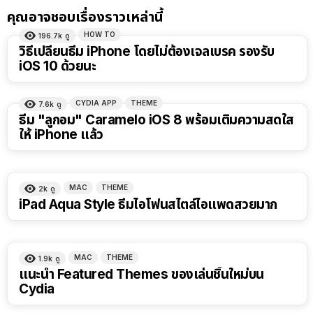
คุณอาจชอบเรื่องราวเหล่านี้
HOW TO
196.7k
ดู
วิธีเปลี่ยนธีม iPhone โดยไม่ต้องเจลเบรค รองรับ
iOS 10 ด้วยนะ
CYDIA APP
THEME
7.6k
ดู
ธีม "ลูกอม" Caramelo iOS 8 พร้อมเติมความสดใส
ให้ iPhone แล้ว
MAC
THEME
2k
ดู
iPad Aqua Style ธีมไอโฟนสไตล์ไอแพดสวยมาก
MAC
THEME
1.9k
ดู
แนะนำ Featured Themes ของเล่นชิ้นใหม่บน
Cydia