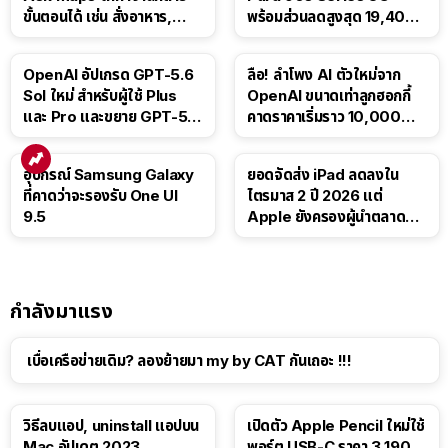
ขั้นตอนได้ เช่น สั่งอาหาร,
พร้อมส่วนลดสูงสุด 19,400
ติดตามขนส่งสาธารณะ
บาท
OpenAI อัปเกรด GPT-5.6
ลือ! ลำโพง AI ตัวใหม่จาก
Sol ใหม่ สำหรับผู้ใช้ Plus
OpenAI ขนาดเท่าลูกฮอกกี้
และ Pro และขยาย GPT-5.6
คาดราคาเริ่มราว 10,000
Luna ให้ผู้ใช้ฟรี
บาท
อุปกรณ์ Samsung Galaxy
ยอดจัดส่ง iPad ลดลงใน
ที่คาดว่าจะรองรับ One UI
ไตรมาส 2 ปี 2026 แต่
9.5
Apple ยังครองผู้นำตลาด
แท็บเล็ต
กำลังมาแรง
เบื่อเครือข่ายเดิม? ลองย้ายมา my by CAT กันเถอะ !!!
วิธีลบแอป, uninstall แอปบน
เปิดตัว Apple Pencil ใหม่ใช้
Mac อัปเดต 2023
พอร์ต USB-C ราคา 3,190