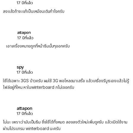
17 ปีที่แล้ว
ลงแล้วถ้าจะแก้เป็นเหมือนเดิมทำไงครับ
attapon
17 ปีที่แล้ว
เอาเครื่องหมายถูกที่หน้าธีมนั้นๆออกครับ
spy
17 ปีที่แล้ว
ใช้ได้เฉพาะ 3GS ป่าวครับ ผมใช้ 3G พอโหลดมาเสร็จ แล้วเครื่องรีบูธเองแล้วไม่รู้
ไฟล์อยู่ที่ใหน หาในwinterboard กไม่เจอครับ
attapon
17 ปีที่แล้ว
ไม่นะ เพราะว่ามันเป็นธีม ซึ่งใช้ได้ทั้งหมด ลองลงตัวใหม่เพิ่มดูครับ แล้วเปิดใช้งาน
ผ่านโปรแกรม winterboard นะครับ