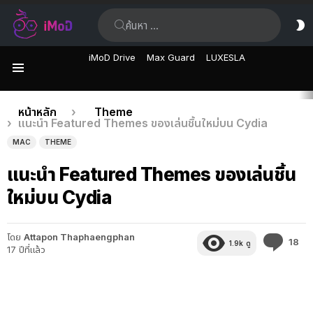
ค้นหา:
ส
ผิ
iMoD Drive
Max Guard
LUXESLA
เมนู
เรื่อง
คุณอยู่ที่นี่:
หน้าหลัก
Theme
แนะนำ Featured Themes ของเล่นชิ้นใหม่บน Cydia
ล่าสุด
MAC
THEME
แนะนำ Featured Themes ของเล่นชิ้น
ใหม่บน Cydia
โดย
Attapon Thaphaengphan
คว
18
1.9k
ดู
17 ปีที่แล้ว
คิด
เห็