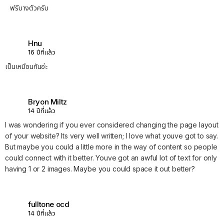
ฟรีบางตัวครับ
Hnu
16 ปีที่แล้ว
เป็นเหมือนกันอ่ะ
Bryon Miltz
14 ปีที่แล้ว
I was wondering if you ever considered changing the page layout
of your website? Its very well written; I love what youve got to say.
But maybe you could a little more in the way of content so people
could connect with it better. Youve got an awful lot of text for only
having 1 or 2 images. Maybe you could space it out better?
fulltone ocd
14 ปีที่แล้ว