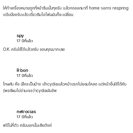
ให้ทำเครื่องหมายถูกที่หน้าธีมนั้นๆครับ แล้วกดออกมาที่ home รอการ respring
แปีบนึงครับแล้วเดี๋ยวธีมไอโฟนมันก็จะเปลี่ยน
spy
17 ปีที่แล้ว
O.K. ครับใช้ได้แล้วครับ ขอบคุณมากเลย
R bon
17 ปีที่แล้ว
โทษคับ คือ มีใครเป็นบ้าง เข้าcydiaแล้วหน้าแรกไม่ยอมโหลด แต่หน้าอื่นใช้ได้คับ
(พอดีผมไปอ่านเจอว่าcydiaมันอัพ
netrocias
17 ปีที่แล้ว
ฟรีไม่กี่ตัว ครับนอกนั้นเสียตังค์