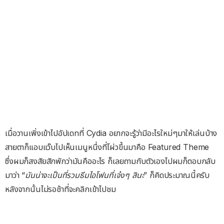
เมื่อวานเพิ่งเข้าไปอัปเดทที่ Cydia อยากจะรู้ว่ามีอะไรใหม่ๆมาให้เล่นบ้าง
สายตาก็แอบแว๊บไปเห็นเมนูหนึ่งที่โผ่วขึ้นมาคือ Featured Theme
ซึ่งผมก็สงสัยสักพักว่ามันคืออะไร ก็เลยถามกับตัวเองไปผมก็ตอบกลับ
มาว่า “
มันน่าจะเป็นที่รวมธีมไอโฟนที่เจ๋งๆ สินะ
” ก็คิดประมาณนี้ครับ
หลังจากนั้นไม่รอช้าที่จะคลิกเข้าไปชม