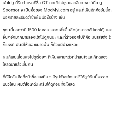
เข้าไปดู ที่ธีมตัวแรกที่ชื่อ GT กดเข้าไปดูรายละเอียด พบว่าที่เมนู
Sponsor จะเป็นชื่อของ ModMyi.com อยู่ และที่เห็นอีกคือธีมนี้จะ
บอกรายละเอียดว่าข้างในมีอะไรบ้าง เช่น
ชุดนนี้บอกว่ามี 1500 ไอคอนและจะเพิ่มขึ้นอีก(สามารถอัปเดตได้) และ
อื่นๆอีกมากมายลองเข้าไปดูกันนะ และที่ต่างออกไปก็คือ มันเสียตัง (:
ก็แหงดิ มันมีให้เยอะขนาดนั้น ก็ต้องมีบ้างแหละ
ผมก็เลยเลื่อนลงไปดูเรื่อยๆ ก็เห็นหลายๆตัวที่น่าสนใจและก็ทดลอง
โหลดมาแล้วเช่่นกัน
ที่ดีอีกอันคือที่หน้าชื่อของธีม จะมีรูปตัวอย่างเอาไว้ให้ดูว่าธีมนี้จะออก
แนวไหน ผมว่าโอเคดีนะครับได้ดูก่อนที่จะโหลด