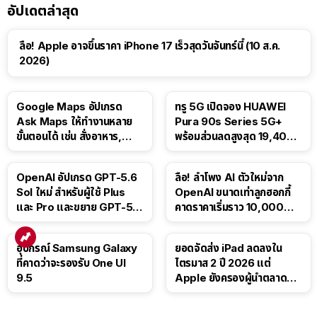
อัปเดตล่าสุด
ลือ! Apple อาจขึ้นราคา iPhone 17 เร็วสุดวันจันทร์นี้ (10 ส.ค.
2026)
Google Maps อัปเกรด
ทรู 5G เปิดจอง HUAWEI
Ask Maps ให้ทำงานหลาย
Pura 90s Series 5G+
ขั้นตอนได้ เช่น สั่งอาหาร,
พร้อมส่วนลดสูงสุด 19,400
ติดตามขนส่งสาธารณะ
บาท
OpenAI อัปเกรด GPT-5.6
ลือ! ลำโพง AI ตัวใหม่จาก
Sol ใหม่ สำหรับผู้ใช้ Plus
OpenAI ขนาดเท่าลูกฮอกกี้
และ Pro และขยาย GPT-5.6
คาดราคาเริ่มราว 10,000
Luna ให้ผู้ใช้ฟรี
บาท
อุปกรณ์ Samsung Galaxy
ยอดจัดส่ง iPad ลดลงใน
ที่คาดว่าจะรองรับ One UI
ไตรมาส 2 ปี 2026 แต่
9.5
Apple ยังครองผู้นำตลาด
แท็บเล็ต