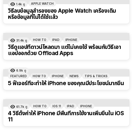
APPLE WATCH
1.4k
ดู
วิธีลบข้อมูลสำรองของ Apple Watch เครื่องเดิม
หรือข้อมูลที่ไม่ได้ใช้แล้ว
HOW TO
IPAD
IPHONE
31.4k
ดู
วิธีดูแอปที่ดาวน์โหลดมา แต่ไม่เคยใช้ พร้อมกับวิธีเอา
แอปออกด้วย Offload Apps
6.9k
ดู
FEATURED
HOW TO
IPHONE
NEWS
TIPS & TRICKS
5 ฟีเจอร์ที่จะทำให้ iPhone ของคุณมีประโยชน์มากขึ้น
HOW TO
IOS 11
IPAD
IPHONE
61.7k
ดู
4 วิธีตั้งค่าให้ iPhone มีพื้นที่การใช้งานเพิ่มขึ้นใน iOS
11