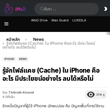
ค้นหา:
ส
ผิ
iMoD Drive
Max Guard
LUXESLA
เมนู
เรื่อง
คุณอยู่ที่นี่:
หน้าหลัก
News
รู้จักไฟล์แคช (Cache) ใน iPhone คืออะไร มีประโยชน์
ล่าสุด
อย่างไร ลบได้หรือไม่
IPHONE
NEWS
รู้จักไฟล์แคช (Cache) ใน iPhone คือ
อะไร มีประโยชน์อย่างไร ลบได้หรือไม่
โดย
Thitirath Kinaret
21.1k
ดู
9 ปีที่แล้ว
อีกหนึ่งปัญหาที่ผู้ใช้ iPhone มักพบบ่อย คือ ปัญหาพื้นที่การใช้งาน