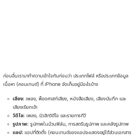
ก่อนอื่นเรามาทำความเข้าใจกันก่อนว่า ประเภทไฟล์ หรือประเภทข้อมูล
เนื้อหา (คอนเทนต์) ที่ iPhone จัดเก็บอยู่มีอะไรบ้าง
เสียง:
เพลง, พ็อดคาสท์เสียง, หนังสือเสียง, เสียงบันทึก และ
เสียงเรียกเข้า
วิดีโอ:
เพลง, มิวสิกวิดีโอ และรายการทีวี
รูปภาพ:
รูปภาพในม้วนฟิล์ม, การสตรีมรูปภาพ และคลังรูปภาพ
แอป:
แอปที่ติดตั้ง (คอนเทนต์ของแอปจะแสดงอยู่ใต้ส่วนเอกสาร