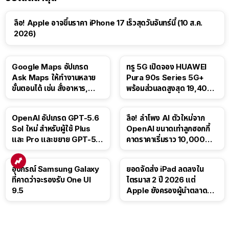
ลือ! Apple อาจขึ้นราคา iPhone 17 เร็วสุดวันจันทร์นี้ (10 ส.ค.
2026)
Google Maps อัปเกรด
ทรู 5G เปิดจอง HUAWEI
Ask Maps ให้ทำงานหลาย
Pura 90s Series 5G+
ขั้นตอนได้ เช่น สั่งอาหาร,
พร้อมส่วนลดสูงสุด 19,400
ติดตามขนส่งสาธารณะ
บาท
OpenAI อัปเกรด GPT-5.6
ลือ! ลำโพง AI ตัวใหม่จาก
Sol ใหม่ สำหรับผู้ใช้ Plus
OpenAI ขนาดเท่าลูกฮอกกี้
และ Pro และขยาย GPT-5.6
คาดราคาเริ่มราว 10,000
Luna ให้ผู้ใช้ฟรี
บาท
อุปกรณ์ Samsung Galaxy
ยอดจัดส่ง iPad ลดลงใน
ที่คาดว่าจะรองรับ One UI
ไตรมาส 2 ปี 2026 แต่
9.5
Apple ยังครองผู้นำตลาด
แท็บเล็ต