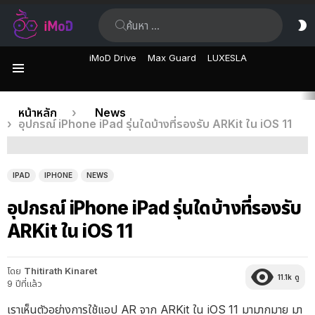
ค้นหา:
ส
ผิ
iMoD Drive
Max Guard
LUXESLA
เมนู
เรื่อง
คุณอยู่ที่นี่:
หน้าหลัก
News
อุปกรณ์ iPhone iPad รุ่นใดบ้างที่รองรับ ARKit ใน iOS 11
ล่าสุด
IPAD
IPHONE
NEWS
อุปกรณ์ iPhone iPad รุ่นใดบ้างที่รองรับ
ARKit ใน iOS 11
โดย
Thitirath Kinaret
11.1k
ดู
9 ปีที่แล้ว
เราเห็นตัวอย่างการใช้แอป AR จาก ARKit ใน iOS 11 มามากมาย มา